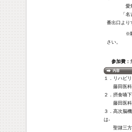
愛知県名
「名古屋
番出口より
※駐車場
さい。
参加費：
内容
１．リハビリ
藤田医科大
２．摂食嚥下
藤田医科大
３．高次脳機
は-
聖隷三方原