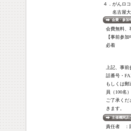
４．がんロコ
名古屋大学
会費
・参加
会費無料、
【事前参加
必着
上記、事前
話番号・FA
もしくは郵
員（100
ご了承くだ
きます。
主催機関及
責任者 ：