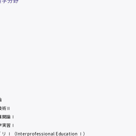
護学分野
論
技術Ⅱ
展開論Ⅰ
学実習Ⅰ
Ⅰ（Interprofessional Education Ⅰ）