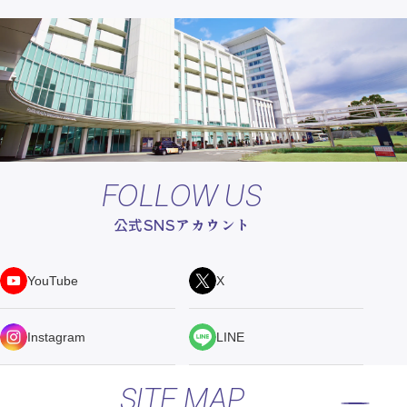
FOLLOW US
公式SNSアカウント
YouTube
X
Instagram
LINE
SITE MAP