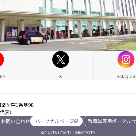
be
X
Instagra
楽ケ窪1番地98
0（代表）
パーソナルページ
教職員専用ポータル
ス
お問い合わせ
©FUJITA HEALTH UNIVERSITY