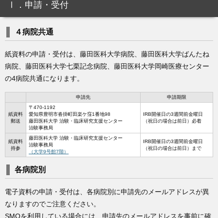
Ⅰ．申請・受付
４病院共通
紙資料の申請・受付は、藤田医科大学病院、藤田医科大学ばんたね
病院、藤田医科大学七栗記念病院、藤田医科大学岡崎医療センター
の4病院共通になります。
申請先
申請期限
〒470-1192
紙資料
愛知県豊明市沓掛町田楽ケ窪1番地98
IRB開催日の3週間前金曜日
郵送
藤田医科大学 治験・臨床研究支援センター
（祝日の場合は前日）必着
治験事務局
藤田医科大学 治験・臨床研究支援センター
紙資料
IRB開催日の3週間前金曜日
治験事務局
持参
（祝日の場合は前日）まで
（大学9号館7階）
各病院別
電子資料の申請・受付は、各病院別に申請先のメールアドレスが異
なりますのでご注意ください。
SMOを利用している場合には、申請先のメールアドレスを事前に確