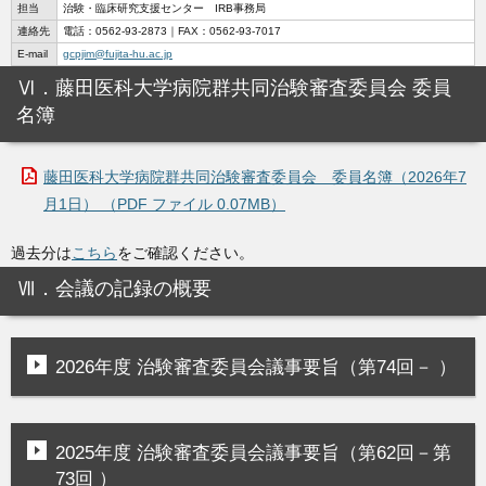
担当
治験・臨床研究支援センター IRB事務局
連絡先
電話：0562-93-2873｜FAX：0562-93-7017
E-mail
gcpjim@fujita-hu.ac.jp
Ⅵ．藤田医科大学病院群共同治験審査委員会 委員
名簿
藤田医科大学病院群共同治験審査委員会 委員名簿（2026年7
月1日） （PDF ファイル 0.07MB）
過去分は
こちら
をご確認ください。
Ⅶ．会議の記録の概要
2026年度 治験審査委員会議事要旨（第74回－ ）
2025年度 治験審査委員会議事要旨（第62回－第
73回 ）