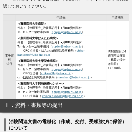
認しておいてください。
申請先
申請期限
＜藤田医科大学病院＞
件名：【整理番号_治験薬記号】●月IRB資料送付
To. センター治験事務局（
gcpjim@fujita-hu.ac.jp
）
＜藤田医科大学ばんたね病院＞
件名：【整理番号_治験薬記号】●月IRB資料送付
To. センター治験事務局（
gcpjim@fujita-hu.ac.jp
）,
CRC担当者・ばんたね病院治験事務局（
chiken-
IRB開催日の3
bantane@fujita-hu.ac.jp
）
電子資
週間前金曜日
料
（祝日の場合
＜藤田医科大学七栗記念病院＞
送付
は前日）
件名：【整理番号_治験薬記号】●月IRB資料送付
17：00迄
To. センター治験事務局（
gcpjim@fujita-hu.ac.jp
）,
CRC担当者（
chiken@fujita-hu.ac.jp
）
cc. 七栗記念病院治験事務局（
nanakuri@fujita-hu.ac.jp
）
＜藤田医科大学岡崎医療センター＞
件名：【整理番号_治験薬記号】●月IRB資料送付
To. センター治験事務局（
gcpjim@fujita-hu.ac.jp
）,
CRC担当者（
chiken-okazaki@fujita-hu.ac.jp
）
Ⅱ．資料・書類等の提出
治験関連文書の電磁化（作成、交付、受領並びに保管）
について