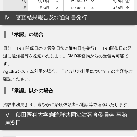
2月
2月24日
水
17：00～19：00
2月5日（金）
3月
3月24日
水
17：00～19：00
3月5日（金）
Ⅳ．審査結果報告及び通知書発行
「承認」の場合
原則、 IRB 開催日の 2 営業日後に通知日を発行し、IRB開催日の翌
週に通知書等を発送いたします。SMO事務局からの受領も可能で
す。
Agathaシステム利用の場合、「アガサの利用について」の内容をご
確認ください。
「承認」以外の場合
治験事務局より、速やかに治験依頼者へ電話等で連絡いたします。
Ⅴ．藤田医科大学病院群共同治験審査委員会 事務
局窓口