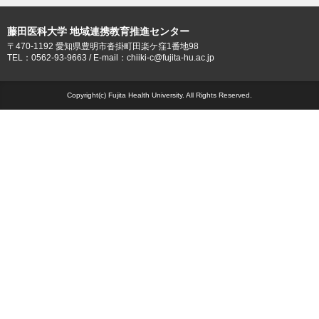
藤田医科大学 地域連携教育推進センター
〒470-1192 愛知県豊明市沓掛町田楽ケ窪1番地98
TEL：0562-93-9663 / E-mail：chiiki-c@fujita-hu.ac.jp
Copyright(c) Fujita Health University. All Rights Reserved.