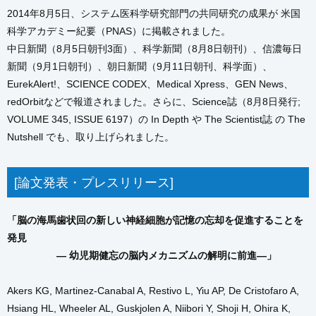
2014年8月5日、システム医科学研究部門の共同研究の成果が 米国
科学アカデミー紀要（PNAS）に掲載されました。
中日新聞（8月5日朝刊3面）、科学新聞（8月8日朝刊）、信濃毎日
新聞（9月1日朝刊）、朝日新聞（9月11日朝刊、科学面）、
EurekAlert!、SCIENCE CODEX、Medical Xpress、GEN News、
redOrbitなどで報道されました。さらに、Science誌（8月8日発行;
VOLUME 345, ISSUE 6197）の In Depth や The Scientist誌 の The
Nutshell でも、取り上げられました。
[論文発表・プレスリリース]
「脳の海馬歯状回の新しい神経細胞が記憶の忘却を促進することを
発見
— 幼児期健忘の脳内メカニズムの解明に前進—」
Akers KG, Martinez-Canabal A, Restivo L, Yiu AP, De Cristofaro A,
Hsiang HL, Wheeler AL, Guskjolen A, Niibori Y, Shoji H, Ohira K,