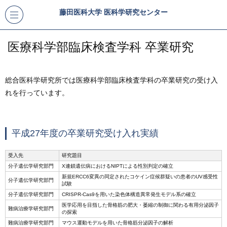
藤田医科大学 医科学研究センター
医療科学部臨床検査学科 卒業研究
総合医科学研究所では医療科学部臨床検査学科の卒業研究の受け入
れを行っています。
平成27年度の卒業研究受け入れ実績
受入先
研究題目
分子遺伝学研究部門
X連鎖遺伝病におけるNIPTによる性別判定の確立
新規ERCC6変異の同定されたコケイン症候群疑いの患者のUV感受性
分子遺伝学研究部門
試験
分子遺伝学研究部門
CRISPR-Cas9を用いた染色体構造異常発生モデル系の確立
医学応用を目指した骨格筋の肥大・萎縮の制御に関わる有用分泌因子
難病治療学研究部門
の探索
難病治療学研究部門
マウス運動モデルを用いた骨格筋分泌因子の解析