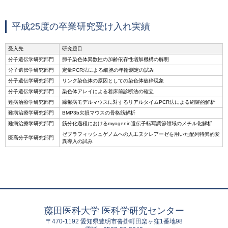
平成25度の卒業研究受け入れ実績
受入先
研究題目
分子遺伝学研究部門
卵子染色体異数性の加齢依存性増加機構の解明
分子遺伝学研究部門
定量PCR法による細胞の年輪測定の試み
分子遺伝学研究部門
リング染色体の原因としての染色体破砕現象
分子遺伝学研究部門
染色体アレイによる着床前診断法の確立
難病治療学研究部門
躁鬱病モデルマウスに対するリアルタイムPCR法による網羅的解析
難病治療学研究部門
BMP3b欠損マウスの骨格筋解析
難病治療学研究部門
筋分化過程におけるmyogenin遺伝子転写調節領域のメチル化解析
ゼブラフィッシュゲノムへの人工ヌクレアーゼを用いた配列特異的変
医高分子学研究部門
異導入の試み
藤田医科大学 医科学研究センター
〒470-1192 愛知県豊明市沓掛町田楽ヶ窪1番地98