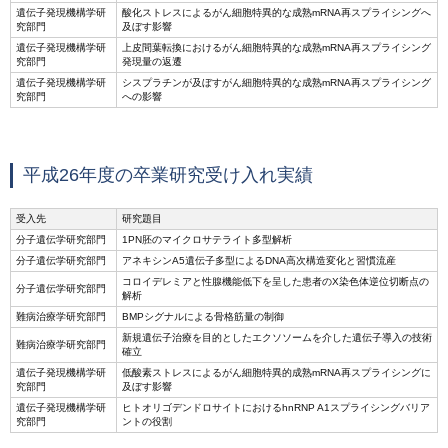
遺伝子発現機構学研
酸化ストレスによるがん細胞特異的な成熟mRNA再スプライシングへ
究部門
及ぼす影響
遺伝子発現機構学研
上皮間葉転換におけるがん細胞特異的な成熟mRNA再スプライシング
究部門
発現量の返遷
遺伝子発現機構学研
シスプラチンが及ぼすがん細胞特異的な成熟mRNA再スプライシング
究部門
への影響
平成26年度の卒業研究受け入れ実績
受入先
研究題目
分子遺伝学研究部門
1PN胚のマイクロサテライト多型解析
分子遺伝学研究部門
アネキシンA5遺伝子多型によるDNA高次構造変化と習慣流産
コロイデレミアと性腺機能低下を呈した患者のX染色体逆位切断点の
分子遺伝学研究部門
解析
難病治療学研究部門
BMPシグナルによる骨格筋量の制御
新規遺伝子治療を目的としたエクソソームを介した遺伝子導入の技術
難病治療学研究部門
確立
遺伝子発現機構学研
低酸素ストレスによるがん細胞特異的成熟mRNA再スプライシングに
究部門
及ぼす影響
遺伝子発現機構学研
ヒトオリゴデンドロサイトにおけるhnRNP A1スプライシングバリア
究部門
ントの役割