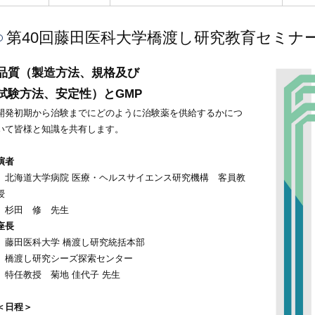
第40回藤田医科大学橋渡し研究教育セミナ
品質（製造方法、規格及び
試験方法、安定性）とGMP
開発初期から治験までにどのように治験薬を供給するかにつ
いて皆様と知識を共有します。
演者
北海道大学病院 医療・ヘルスサイエンス研究機構 客員教
授
杉田 修 先生
座長
藤田医科大学 橋渡し研究統括本部
橋渡し研究シーズ探索センター
特任教授 菊地 佳代子 先生
＜日程＞