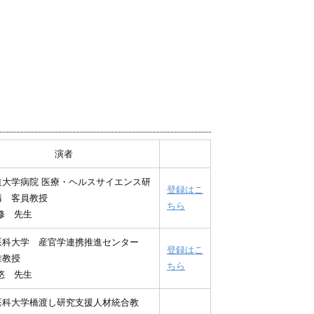
演者
道大学病院 医療・ヘルスサイエンス研
登録はこ
構 客員教授
ちら
修 先生
医科大学 産官学連携推進センター
登録はこ
准教授
ちら
悠 先生
医科大学橋渡し研究支援人材統合教