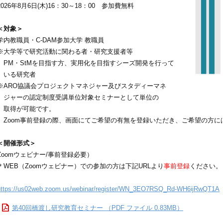
2026年8月6日(木)16：30～18：00 参加費無料
＜対象＞
学内教職員・C-DAM参加大学 教職員
※大学等で研究活動に関わる者・研究支援者等
PM・StMを目指す方、実用化を目指すシーズ開発を行って
いる研究者
※ARO協議会プロジェクトマネジャー及びスタディーマネ
ジャーの認定制度受講単位対象セミナーとして単位の
取得が可能です。
Zoom事前登録の際、画面にてご希望の有無を登録いただき、ご希望の方に
＜開催形式＞
Zoomウェビナー/事前登録必要）
＊WEB（Zoomウェビナー）での参加の方は下記URLより
事前登録
ください。
https://us02web.zoom.us/webinar/register/WN_3EO7RSQ_Rd-WH6ijRwQT1A
第40回橋渡し研究教育セミナー （PDF ファイル 0.83MB）