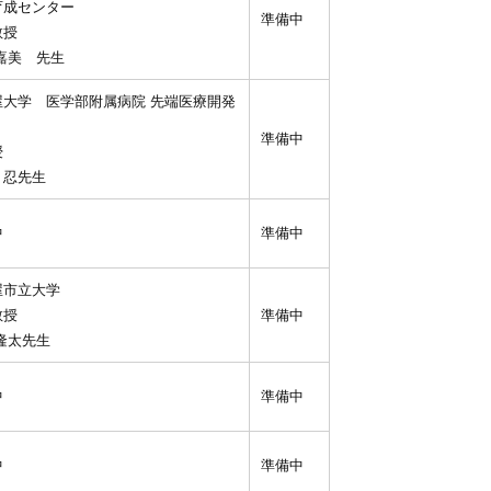
育成センター
準備中
教授
嘉美 先生
屋大学 医学部附属病院 先端医療開発
準備中
授
 忍先生
中
準備中
屋市立大学
教授
準備中
隆太先生
中
準備中
中
準備中