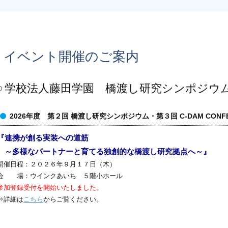
イベント開催のご案内
学校法人藤田学園 橋渡し研究シンポジウ
2026年度 第２回 橋渡し研究シンポジウム・第３回 C-DAM CONFE
『連携が創る実装への道筋
～多様なパートナーと育てる独創的な橋渡し研究拠点へ～』
開催日程：２０２６年９月１７日（木）
会 場：ウインクあいち ５階小ホール
参加登録受付を開始いたしました。
⇒詳細は
こちら
からご覧ください。