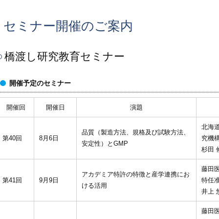
セミナー開催のご案内
橋渡し研究教育セミナー
開催予定のセミナー
開催回
開催日
演題
北海
品質（製造方法、規格及び試験方法、
第40回
8月6日
究機
安定性）とGMP
杉田 
藤田
アカデミア特許の特徴と産学連携にお
第41回
9月9日
特任
ける活用
井上 
藤田