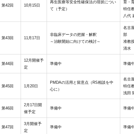
再生医療等安全性確保法の現状につい
育・
第42回
10月15日
て（予定）
特任
八代 
名古
非臨床データの把握・解釈
部
第43回
11月17日
～治験開始に向けての検討～
准教
清水
12月開催予
第44回
準備中
準備
定
名古
PMDAの活用と留意点（RS相談を中
第45回
1月20日
特任
心に）
浅田 
2月17日開
第46回
準備中
準備
催予定
3月開催予
第47回
準備中
準備
定