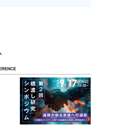
ム
RENCE