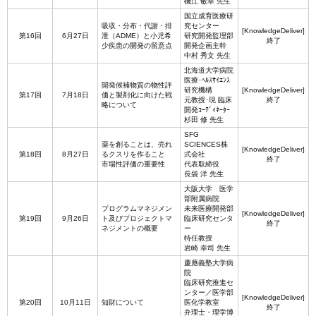
磯江 敏幸 先生
国立成育医療研
吸収・分布・代謝・排
究センター
[KnowledgeDeliver]
第16回
6月27日
泄（ADME）と小児希
研究開発監理部
終了
少疾患の開発の留意点
開発企画主幹
中村 秀文 先生
北海道大学病院
医療･ﾍﾙｽｻｲｴﾝｽ
開発候補物質の物性評
研究機構
[KnowledgeDeliver]
第17回
7月18日
価と製剤化に向けた戦
元教授･現 臨床
終了
略について
開発ｺｰﾃﾞｨﾈｰﾀｰ
杉田 修 先生
SFG
薬を創ることは、売れ
SCIENCES株
[KnowledgeDeliver]
第18回
8月27日
るクスリを作ること
式会社
終了
市場性評価の重要性
代表取締役
長袋 洋 先生
大阪大学 医学
部附属病院
プログラムマネジメン
未来医療開発部
[KnowledgeDeliver]
第19回
9月26日
ト及びプロジェクトマ
臨床研究センタ
終了
ネジメントの概要
ー
特任教授
岩崎 幸司 先生
慶應義塾大学病
院
臨床研究推進セ
ンター／医学部
[KnowledgeDeliver]
第20回
10月11日
知財について
医化学教室
終了
弁理士・理学博