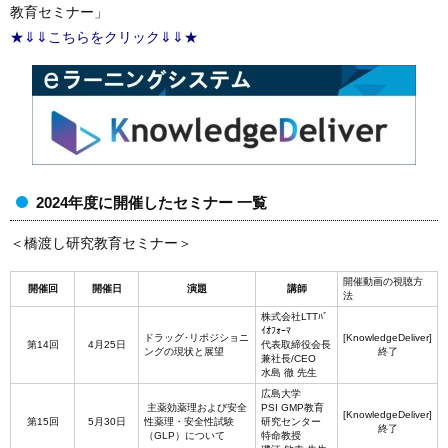
教育セミナー」
★⇓⇓こちらをクリック⇓⇓★
2024年度に開催したセミナー 一覧
＜橋渡し研究教育セミナー＞
開催動画の視聴方
開催回
開催日
演題
講師
法
株式会社LTTﾊﾞ
ｲｵﾌｫｰﾏ
ドラッグ･リポジショニ
[KnowledgeDeliver]
第14回
4月25日
代表取締役会長
ングの現状と展望
終了
兼社長/CEO
水島 徹 先生
広島大学
主薬効薬理および安全
PSI GMP教育
[KnowledgeDeliver]
第15回
5月30日
性薬理・安全性試験
研究センター
終了
（GLP）について
特命教授