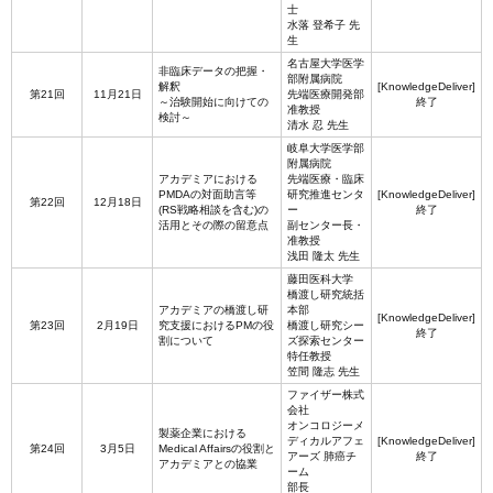
士
水落 登希子 先
生
名古屋大学医学
非臨床データの把握・
部附属病院
解釈
[KnowledgeDeliver]
第21回
11月21日
先端医療開発部
～治験開始に向けての
終了
准教授
検討～
清水 忍 先生
岐阜大学医学部
附属病院
アカデミアにおける
先端医療・臨床
PMDAの対面助言等
研究推進センタ
[KnowledgeDeliver]
第22回
12月18日
(RS戦略相談を含む)の
ー
終了
活用とその際の留意点
副センター長・
准教授
浅田 隆太 先生
藤田医科大学
橋渡し研究統括
アカデミアの橋渡し研
本部
[KnowledgeDeliver]
第23回
2月19日
究支援におけるPMの役
橋渡し研究シー
終了
割について
ズ探索センター
特任教授
笠間 隆志 先生
ファイザー株式
会社
オンコロジーメ
製薬企業における
ディカルアフェ
[KnowledgeDeliver]
第24回
3月5日
Medical Affairsの役割と
アーズ 肺癌チ
終了
アカデミアとの協業
ーム
部長