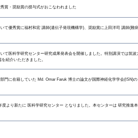
優秀賞・奨励賞の授与式がおこなわれました
いて優秀賞に福村和宏 講師(遺伝子発現機構学)、奨励賞に上田洋司 講師(難病
」において医科学研究センター研究成果発表会を開催しました。特別講演では筑波
端を紹介いただきました。
在籍していた Md. Omar Faruk 博士の論文が国際神経化学学会(ISN)の Mark
22年度より新たに 医科学研究センター となりました。本センターは 研究推進