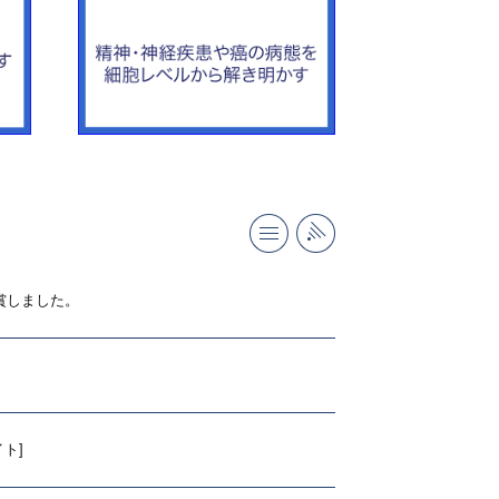
一覧へ
RSS
』を受賞しました。
ト]