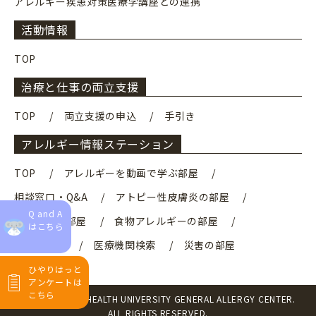
アレルギー疾患対策医療学講座との連携
活動情報
TOP
治療と仕事の両立支援
TOP
両立支援の申込
手引き
アレルギー情報ステーション
TOP
アレルギーを動画で学ぶ部屋
相談窓口・Q&A
アトピー性皮膚炎の部屋
Q and A
成人喘息の部屋
食物アレルギーの部屋
はこちら
検査の部屋
医療機関検索
災害の部屋
ひやりはっと
アンケートは
こちら
© 2017 FUJITA HEALTH UNIVERSITY GENERAL ALLERGY CENTER.
ALL RIGHTS RESERVED.