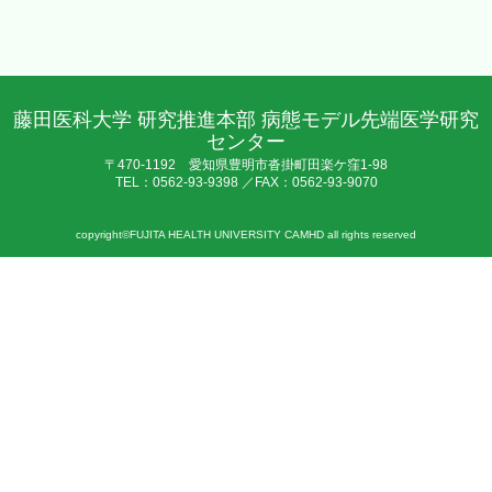
藤田医科大学 研究推進本部 病態モデル先端医学研究
センター
〒470-1192 愛知県豊明市沓掛町田楽ケ窪1-98
TEL：0562-93-9398 ／FAX：0562-93-9070
copyright©FUJITA HEALTH UNIVERSITY CAMHD all rights reserved