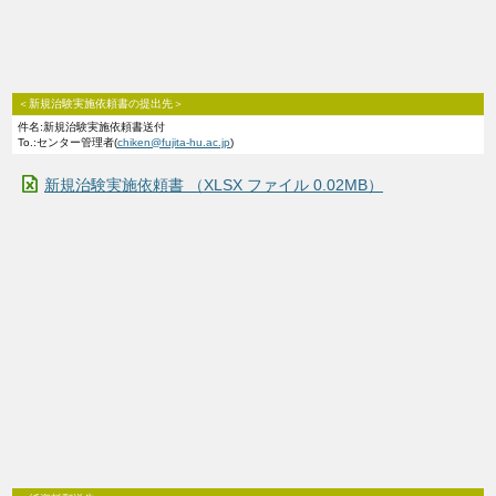
＜新規治験実施依頼書の提出先＞
件名:新規治験実施依頼書送付
To.:センター管理者(
chiken@fujita-hu.ac.jp
)
新規治験実施依頼書 （XLSX ファイル 0.02MB）