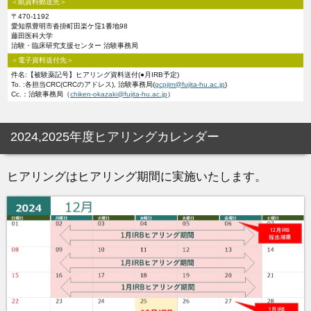
＜紙資料郵送先＞
〒470-1192
愛知県豊明市沓掛町田楽ケ窪1番地98
藤田医科大学
治験・臨床研究支援センター 治験事務局
＜電子資料送付先＞
件名:【被験薬記号】ヒアリング資料送付(●月IRB予定)
To. :各担当CRC(CRCのアドレス), 治験事務局(
gcpjim@fujita-hu.ac.jp
)
Cc.：治験事務局（
chiken-okazaki@fujita-hu.ac.jp
）
2024,2025年度ヒアリングカレンダー
ヒアリングはヒアリング期間に実施いたします。