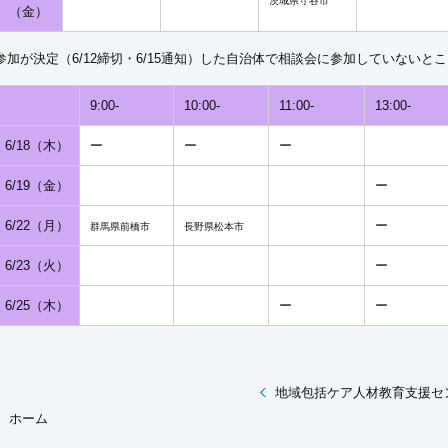
茨城県守谷市
（金）
参加が決定（6/12締切・6/15通知）した自治体で相談会に参加していない
9:00-
10:00-
11:00-
13:00-
6/18（木）
ー
ー
ー
6/19（金）
ー
6/22（月）
ー
群馬県前橋市
長野県松本市
6/23（火）
ー
6/25（木）
ー
ー
地域包括ケア人材教育支援セ
ホーム