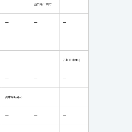
山口県下関市
ー
ー
ー
石川県津幡町
ー
ー
ー
兵庫県姫路市
ー
ー
ー