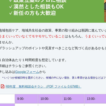
地域包括ケア、地域共生社会の政策、事業の取り組みは順調に進んでい
うまくいっていなくてモヤモヤしていること
はもちろん、
うまくいって
ませんか。
ブラッシュアップのポイントや見直すべきことなど気づく点があるかも
１自治体あたり１時間程度を想定しています。
詳細はチラシをご参照ください。
申し込みは
Googleフォーム
から
＊いくつか候補日時を選択ください。候補の中にない場合、第１希望がある場合などはフ
R8年度 無料相談会チラシ （PDF ファイル 0.67MB）
9:00-
10:00-
11:00-
13:00-