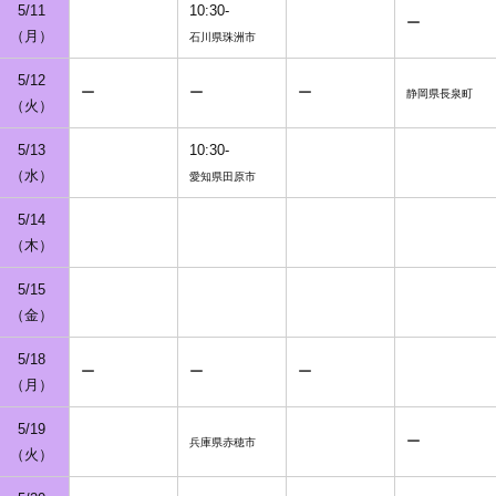
5/11
10:30-
ー
（月）
石川県珠洲市
5/12
ー
ー
ー
静岡県長泉町
（火）
5/13
10:30-
（水）
愛知県田原市
5/14
（木）
5/15
（金）
5/18
ー
ー
ー
（月）
5/19
ー
兵庫県赤穂市
（火）