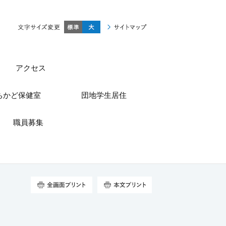
標準
大きく
サイトマップ
アクセス
ちかど保健室
団地学生居住
職員募集
全画面プリント
本文プリント