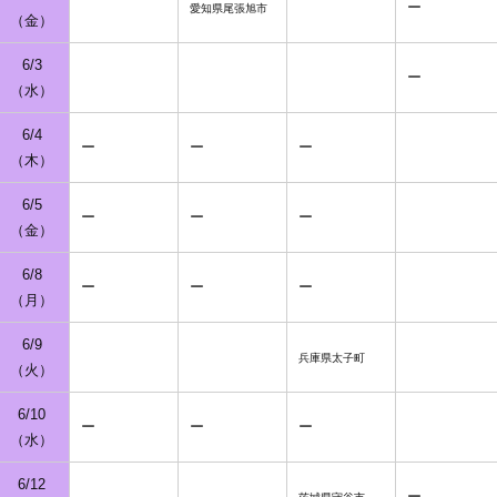
ー
愛知県尾張旭市
（金）
6/3
ー
（水）
6/4
ー
ー
ー
（木）
6/5
ー
ー
ー
（金）
6/8
ー
ー
ー
（月）
6/9
兵庫県太子町
（火）
6/10
ー
ー
ー
（水）
6/12
ー