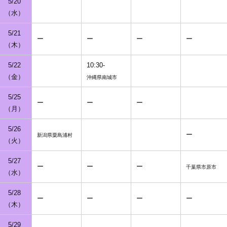
5/20
（水）
5/21
ー
ー
ー
ー
（木）
5/22
10:30-
（金）
沖縄県南城市
5/25
ー
ー
ー
（月）
5/26
ー
新潟県粟島浦村
（火）
5/27
ー
ー
ー
千葉県市原市
（水）
5/28
ー
ー
ー
ー
（木）
5/29