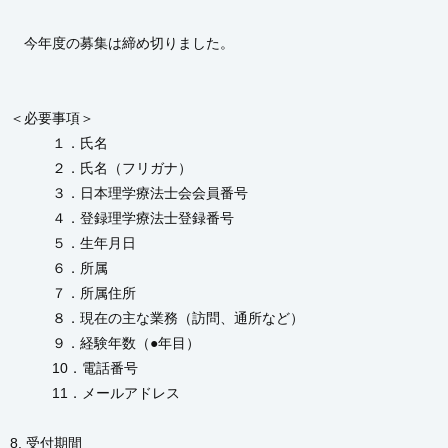
今年度の募集は締め切りました。
＜必要事項＞
１．氏名
２．氏名（フリガナ）
３．日本理学療法士会会員番号
４．登録理学療法士登録番号
５．生年月日
６．所属
７．所属住所
８．現在の主な業務（訪問、通所など）
９．経験年数（●年目）
10．電話番号
11．メールアドレス
8. 受付期間