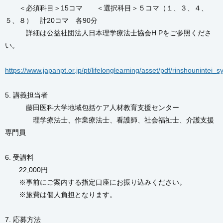
＜必須科目＞15コマ ＜選択科目＞５コマ（１、３、４、
５、８） 計20コマ 各90分
詳細は公益社団法人日本理学療法士協会H Pをご参照くださ
い。
https://www.japanpt.or.jp/pt/lifelonglearning/asset/pdf/rinshounintei_s
5. 講義担当者
藤田医科大学地域包括ケア人材教育支援センター
理学療法士、作業療法士、看護師、社会福祉士、介護支援
専門員
6. 受講料
22,000円
※事前にご案内する指定口座にお振り込みください。
※旅費は個人負担となります。
7. 応募方法