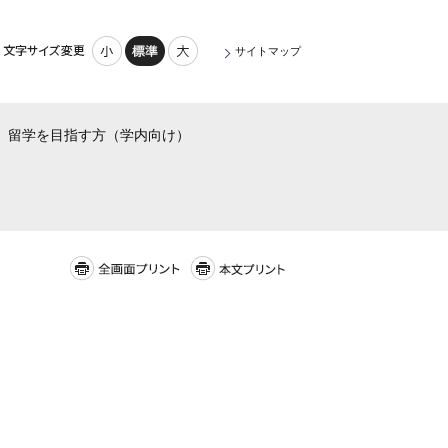
小さく
標準
大きく
サイトマップ
留学を目指す方（学内向け）
全画面プリント
本文プリント