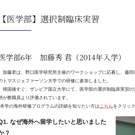
【医学部】選択制臨床実習
医学部6年 加藤秀 君（2014年入学）
加藤君は、野口医学研究所主催のワークショップに応募し、藤田
のトマスジェファーソン大学での研修に参加しました。
帰国後すぐ、ザンビア国立大学にて、医学部の選択制臨床実習の海
勢が教職員より評価されています。
*本学の海外研修プログラムの詳細を知りたい方は
こちら
をクリッ
Q1. なぜ海外へ留学したいと思いました
か？