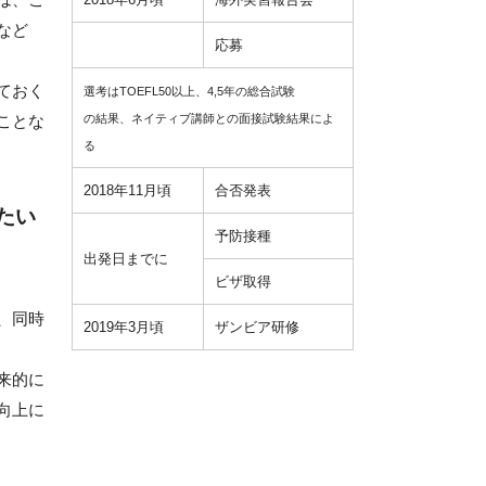
2018年6月頃
海外実習報告会
など
応募
ておく
選考はTOEFL50以上、4,5年の総合試験
ことな
の結果、ネイティブ講師との面接試験結果によ
る
2018年11月頃
合否発表
たい
予防接種
出発日までに
ビザ取得
、同時
2019年3月頃
ザンビア研修
来的に
向上に