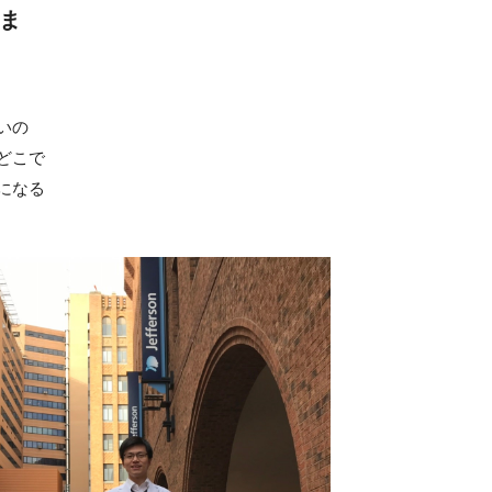
しま
いの
どこで
になる