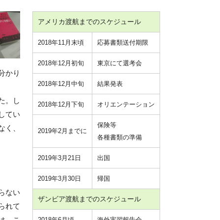
アメリカ渡航までのスケジュール
2018年11月末頃
応募書類送付期限
2018年12月初旬
東京にて選考会
分かり
2018年12月中旬
結果発表
た。し
2018年12月下旬
オリエンテーション
してい
保険等
なく、
2019年2月までに
各種書類の準備
2019年3月21日
出国
2019年3月30日
帰国
らない
ザンビア渡航までのスケジュール
られて
は、こ