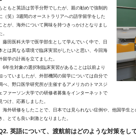
もともと英語は苦手分野でしたが、親の勧めで強制的
に（笑）3週間のオーストラリアへの語学留学をした
ことが、海外について興味を持つきっかけとなりまし
た。
藤田医科大学で医学部生として学んでいく中で、日
本とは異なる環境で臨床実習がしたいと思い、今回海
外留学の計画を立てました。
6年生対象の選択制臨床実習があることは以前より
知っていましたが、外部機関の留学については自分で
調べ、野口医学研究所が主催するアメリカのトマスジ
ェファーソン大学での研修者募集をインターネットで
見つけ、応募しました。
海外研修をしたことで、日本では見られない症例や、他国学生と
き、とても良い刺激となりました。
Q2. 英語について、渡航前はどのような対策をし