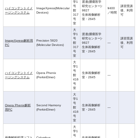
学1
渡邊(腫瘍医学
号
研究センター)･
講習受講
ハイコンテントイメ
ImageXpress(Molecular
¥400
館
9827
後、利用
ージングシステム
Devices)
／時間
317
生体画像解析
可
号
室・2645
室
大
学1
渡邊(腫瘍医学
号
研究センター)･
講習受講
ImageXpress解析用
Precision 5820
館
9827
—
後、利用
PC
(Molecular Devices)
317
生体画像解析
可
号
室・2645
室
大
学1
号
ハイコンテントイメ
Opera Phenix
生体画像解析
館
—
ージングシステム
(PerkinElmer)
室・2645
416
号
室
大
学1
号
Opera Phenix解析
Second Harmony
生体画像解析
館
—
用PC
(PerkinElmer)
室・2645
416
号
室
大
学1
号
画像解析処理ソフト
Columbus
生体画像解析