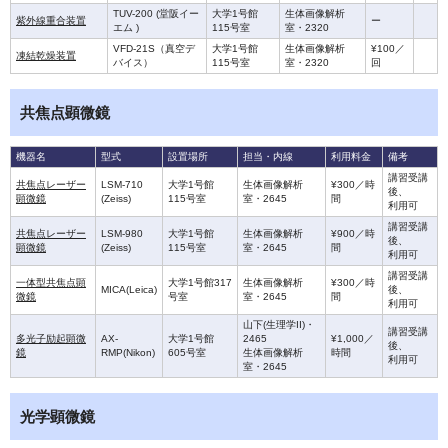
TUV-200 (堂阪イー
大学1号館
生体画像解析
紫外線重合装置
ー
エム )
115号室
室・2320
VFD-21S（真空デ
大学1号館
生体画像解析
¥100／
凍結乾燥装置
バイス）
115号室
室・2320
回
共焦点顕微鏡
機器名
型式
設置場所
担当・内線
利用料金
備考
講習受講
共焦点レーザー
LSM-710
大学1号館
生体画像解析
¥300／時
後、
顕微鏡
(Zeiss)
115号室
室・2645
間
利用可
講習受講
共焦点レーザー
LSM-980
大学1号館
生体画像解析
¥900／時
後、
顕微鏡
(Zeiss)
115号室
室・2645
間
利用可
講習受講
一体型共焦点顕
大学1号館317
生体画像解析
¥300／時
MICA(Leica)
後、
微鏡
号室
室・2645
間
利用可
山下(生理学II)・
講習受講
多光子励起顕微
AX-
大学1号館
2465
¥1,000／
後、
鏡
RMP(Nikon)
605号室
生体画像解析
時間
利用可
室・2645
光学顕微鏡