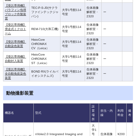
【受託専用機】
TEC-P-S-J0(サクラ
生体画像
パラフィン包埋
大学1号館114
ファインテックジャ
解析室・
ー
ブロック作製装
号室
パン)
2320
置
【受託専用機】
生体画像
大学1号館114
滑走式ミクロト
REM-710(大和工機)
解析室・
ー
号室
ーム
2320
HistoCore
生体画像
【受託専用機】
大学1号館114
CHROMAX
解析室・
ー
自動染色装置
号室
CV（Leica）
2320
HistoCore
生体画像
【受託専用機】
大学1号館114
CHROMAX
解析室・
ー
自動封入装置
号室
ST（Leica）
2320
【受託専用機】
生体画像
BOND RX(ライカバ
大学1号館114
全自動免疫染色
解析室・
ー
イオシステムズ)
号室
装置
2320
動物撮影装置
設
置
担当・内
利用
備
機器名
型式
場
線
料金
考
所
大
学1
nVoke2.0 Integrated Imaging and
号
生体画像
¥200