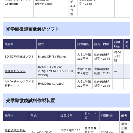
館
—
Columbus
(PerkinElmer)
室・2645
416
号
室
光学顕微鏡画像解析ソフト
利用
備
機器名
型式
設置場所
担当・内線
料金
考
¥100
大学1号館
生体画像解
3D/4D画像解析ソフト
Imaris CF (Bit Plane)
／時
317号室
析室・2645
間
BZX800,CellSens,
大学1号館
生体画像解
画像解析ソフト
ZEN(KEYENCE,EVIDENT,
—
317号室
析室・2645
ZEISS)
AIバーチャルスライド
大学1号館
生体画像解
HALO(Indica Labs)
—
解析ソフト
317号室
析室・2645
光学顕微鏡試料作製装置
担当・内
機器名
型式
設置場所
利用料金
備考
線
講習
生体画像
受講
超音波式自動包
大学1号館 114
Histra-QS (常光)
解析室・
¥400／run
後、