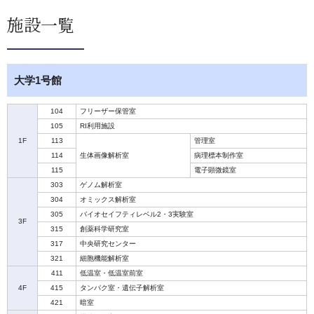
施設一覧
大学1号館
104
フリーザー保管室
105
RI利用施設
1F
113
管理室
114
生体画像解析室
病理標本制作室
115
電子顕微鏡室
303
ゲノム解析室
304
オミックス解析室
305
バイオセイフティレベル2・3実験室
3F
315
創薬科学研究室
317
中央研究センター
321
細胞機能解析室
411
低温室・低温室前室
4F
415
タンパク室・遺伝子解析室
421
暗室