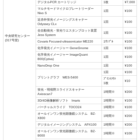
デジタルPCR カートリッジ
1枚
¥7,000
マルチモードマイクロプレートリーダー
1回
¥100
Nivo S
近赤外蛍光イメージングスキャナー
1回
¥100
Odyssey CLx
全自動発光・蛍光ウエスタンブロット装置
1回
¥100
Jess System
中央研究センター
(317号室)
Covaris Focused-ultrasonicator ME220
1ｻﾝﾌﾟﾙ
¥100
化学発光イメージャー GeneGnome
1回
¥100
化学発光イメージャー ImageQuant
1回
¥100
800(Cytiva)
NanoDrop One
1回
¥100
1回
¥100
プリントグラフ WES-5400
ﾌﾟﾘﾝﾄｱｳﾄ
¥10
1枚
蛍光・明視野スライドスキャナー
1時間※
¥200
Axioscan7
3D/4D画像解析ソフト Imaris
1時間※
¥100
バーチャルスライド TOCO24
1時間※
¥100
オールインワン蛍光顕微鏡システム BZ-
1時間※
¥200
X800
デジタルイメージングシステム APX100
1時間※
¥200
オールインワン蛍光顕微鏡システム BZ-
1時間※
¥100
9000