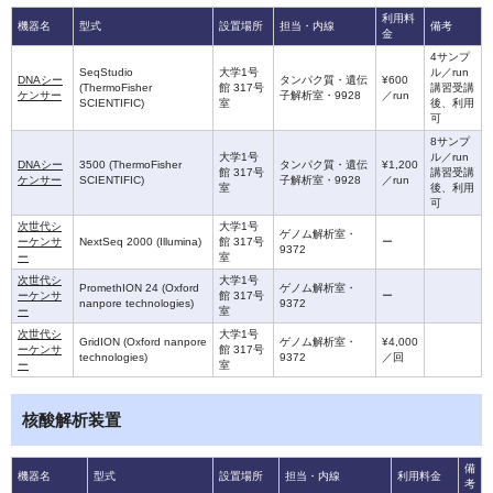
利用料
機器名
型式
設置場所
担当・内線
備考
金
4サンプ
SeqStudio
大学1号
ル／run
DNAシー
タンパク質・遺伝
¥600
(ThermoFisher
館 317号
講習受講
ケンサー
子解析室・9928
／run
SCIENTIFIC)
室
後、利用
可
8サンプ
大学1号
ル／run
DNAシー
3500 (ThermoFisher
タンパク質・遺伝
¥1,200
館 317号
講習受講
ケンサー
SCIENTIFIC)
子解析室・9928
／run
室
後、利用
可
次世代シ
大学1号
ゲノム解析室・
ーケンサ
NextSeq 2000 (Illumina)
館 317号
ー
9372
ー
室
次世代シ
大学1号
PromethION 24 (Oxford
ゲノム解析室・
ーケンサ
館 317号
ー
nanpore technologies)
9372
ー
室
次世代シ
大学1号
GridION (Oxford nanpore
ゲノム解析室・
¥4,000
ーケンサ
館 317号
technologies)
9372
／回
ー
室
核酸解析装置
備
機器名
型式
設置場所
担当・内線
利用料金
考