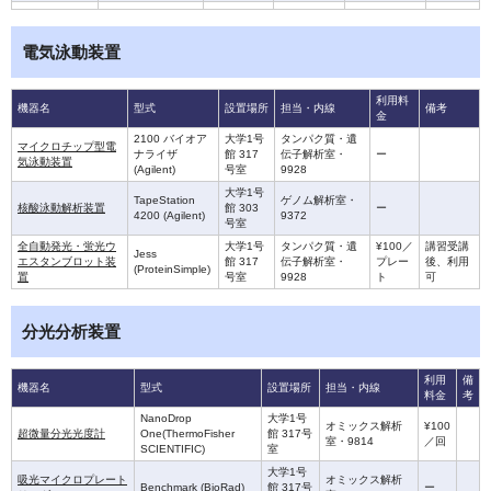
電気泳動装置
利用料
機器名
型式
設置場所
担当・内線
備考
金
2100 バイオア
大学1号
タンパク質・遺
マイクロチップ型電
ナライザ
館 317
伝子解析室・
ー
気泳動装置
(Agilent)
号室
9928
大学1号
TapeStation
ゲノム解析室・
核酸泳動解析装置
館 303
ー
4200 (Agilent)
9372
号室
全自動発光・蛍光ウ
大学1号
タンパク質・遺
¥100／
講習受講
Jess
エスタンブロット装
館 317
伝子解析室・
プレー
後、利用
(ProteinSimple)
置
号室
9928
ト
可
分光分析装置
利用
備
機器名
型式
設置場所
担当・内線
料金
考
NanoDrop
大学1号
オミックス解析
¥100
超微量分光光度計
One(ThermoFisher
館 317号
室・9814
／回
SCIENTIFIC)
室
大学1号
吸光マイクロプレート
オミックス解析
Benchmark (BioRad)
館 317号
ー