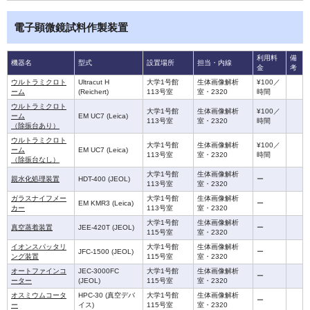
電子顕微鏡試料作製装置
利用料
備
機器名
型式
設置場所
担当・内線
金
考
ウルトラミクロト
Ultracut H
大学1号館
生体画像解析
¥100／
ーム
(Reichert)
113号室
室・2320
時間
ウルトラミクロト
大学1号館
生体画像解析
¥100／
ーム
EM UC7 (Leica)
113号室
室・2320
時間
（除振台あり）
ウルトラミクロト
大学1号館
生体画像解析
¥100／
ーム
EM UC7 (Leica)
113号室
室・2320
時間
（除振台なし）
大学1号館
生体画像解析
親水化処理装置
HDT-400 (JEOL)
ー
113号室
室・2320
ガラスナイフメー
大学1号館
生体画像解析
EM KMR3 (Leica)
ー
カー
113号室
室・2320
大学1号館
生体画像解析
真空蒸着装置
JEE-420T (JEOL)
ー
115号室
室・2320
イオンスパッタリ
大学1号館
生体画像解析
JFC-1500 (JEOL)
ー
ング装置
115号室
室・2320
オートファインコ
JEC-3000FC
大学1号館
生体画像解析
ー
ーター
(JEOL)
115号室
室・2320
オスミウムコータ
HPC-30 (真空デバ
大学1号館
生体画像解析
ー
ー
イス)
115号室
室・2320