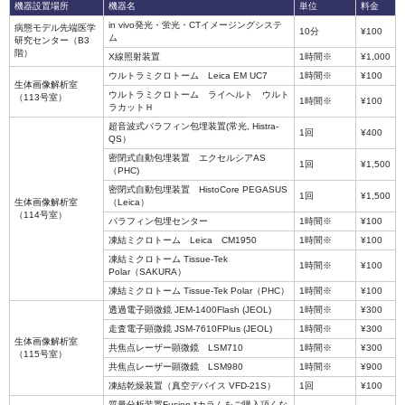
機器設置場所
機器名
単位
料金
in vivo発光・蛍光・CTイメージングシステ
病態モデル先端医学
10分
¥100
ム
研究センター（B3
階）
X線照射装置
1時間※
¥1,000
ウルトラミクロトーム Leica EM UC7
1時間※
¥100
生体画像解析室
ウルトラミクロトーム ライヘルト ウルト
（113号室）
1時間※
¥100
ラカットＨ
超音波式パラフィン包埋装置(常光, Histra-
1回
¥400
QS）
密閉式自動包埋装置 エクセルシアAS
1回
¥1,500
（PHC)
密閉式自動包埋装置 HistoCore PEGASUS
1回
¥1,500
生体画像解析室
（Leica）
（114号室）
パラフィン包埋センター
1時間※
¥100
凍結ミクロトーム Leica CM1950
1時間※
¥100
凍結ミクロトーム Tissue-Tek
1時間※
¥100
Polar（SAKURA）
凍結ミクロトーム Tissue-Tek Polar（PHC）
1時間※
¥100
透過電子顕微鏡 JEM-1400Flash (JEOL)
1時間※
¥300
走査電子顕微鏡 JSM-7610FPlus (JEOL)
1時間※
¥300
生体画像解析室
共焦点レーザー顕微鏡 LSM710
1時間※
¥300
（115号室）
共焦点レーザー顕微鏡 LSM980
1時間※
¥900
凍結乾燥装置（真空デバイス VFD-21S）
1回
¥100
質量分析装置Fusion *カラムをご購入頂くな