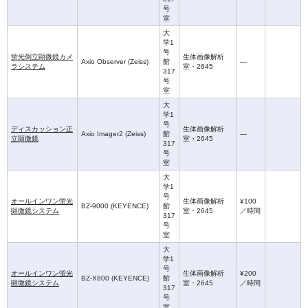
号
室
大
学1
号
蛍光倒立顕微鏡カメ
生体画像解析
Axio Observer (Zeiss)
館
—
ラシステム
室・2645
317
号
室
大
学1
号
ディスカッション正
生体画像解析
Axio Imager2 (Zeiss)
館
—
立顕微鏡
室・2645
317
号
室
大
学1
号
オールインワン蛍光
生体画像解析
¥100
BZ-9000 (KEYENCE)
館
顕微鏡システム
室・2645
／時間
317
号
室
大
学1
号
オールインワン蛍光
生体画像解析
¥200
BZ-X800 (KEYENCE)
館
顕微鏡システム
室・2645
／時間
317
号
室