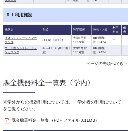
廃棄物用
305号室
室・2570
ＲＩ利用施設
利用
備
機器名
型式
設置場所
担当・内線
料金
考
液体シンチレーションカ
大学1号館
RI利用施
LSC6100(日立)
ー
ウンタ
105号室
設・9424
ウェル型シンチレーショ
AccuFLEX γ8001(日
大学1号館
RI利用施
ー
ンカウンタ
立)
105号室
設・9424
ページの先頭へ戻る
課金機器料金一覧表（学内）
※学外からの機器利用については、
「学外者の利用について」
をご覧ください。
課金機器料金一覧表 （PDF ファイル 0.11MB）