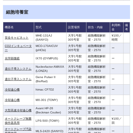
細胞培養室
利用料
備
機器名
型式
設置場所
担当・内線
金
考
MHE-131AJ
大学1号館
細胞機能解析
¥100／
安全キャビネット
(SANYO)
305号室
室・2570
時間
CO2インキュベータ
MCO-170AICUV
大学1号館
細胞機能解析
ー
ー
(pHCbi)
305号室
室・2570
大学1号館
細胞機能解析
光学顕微鏡
IX70 (OYMPUS)
ー
305号室
室・2570
Nucleofactor AMAXA
大学1号館
細胞機能解析
遺伝子導入システム
ー
(LONZA)
305号室
室・2570
Gene Pulser II
大学1号館
細胞機能解析
遺伝子導入システム
ー
(BioRad)
305号室
室・2570
大学1号館
細胞機能解析
冷却遠心機
himac CF7D2
ー
305号室
室・2570
大学1号館
細胞機能解析
冷却遠心機
MX-301 (TOMY)
ー
305号室
室・2570
Avant HP-26
大学1号館
細胞機能解析
大型高速冷却遠心機
ー
(Beckman Coulter)
305号室
室・2570
オートクレーブ無菌
大学1号館
細胞機能解析
¥100／
LPS-500 (TOMY)
操作器具用
305号室
室・2570
回
オートクレーブ汚染
大学1号館
細胞機能解析
MLS-2420 (SANYO)
ー