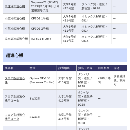
Suprema21 (TOMY)
大学1号館
タンパク質・遺伝子
高速冷却遠心機
2023年10月19日より
ー
415号室
解析室・9928
運用開始予定
大学1号館
オミックス解析室・
小型冷却遠心機
CF7D2 1号機
ー
411号室
9814
大学1号館
オミックス解析室・
小型冷却遠心機
CF7D2 2号機
ー
411号室
9814
大学1号館
オミックス解析室・
多本架冷却遠心機
AX-521 (TOMY)
ー
411号室
9814
超遠心機
機器名
型式
設置場所
担当・内線
利用料金
備考
タンパク
講習受講
フロア型超遠心
Optima XE-100
大学1号館
質・遺伝子
¥100／時
後、利用
機
(Beckman Coulter)
415号室
解析室・
間
可
9928
タンパク
フロア型超遠心
大学1号館
質・遺伝子
SW32Ti
ー
機用ロータ
415号室
解析室・
9928
タンパク
フロア型超遠心
大学1号館
質・遺伝子
SW41Ti
ー
機用ロータ
415号室
解析室・
9928
タンパク