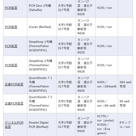
タンパク
PCR Dice 2号機
大学1号館
質・遺伝子
PCR装置
¥100／run
(TaKaRa)
317号室
解析室・
9928
タンパク
大学1号館
質・遺伝子
PCR装置
iCycler (BioRad)
¥100／run
317号室
解析室・
9928
タンパク
SimpliAmp 1号機
大学1号館
質・遺伝子
PCR装置
(ThermoFisher
¥100／run
317号室
解析室・
SCIENTIFIC)
9928
タンパク
SimpliAmp 2号機
大学1号館
質・遺伝子
PCR装置
(ThermoFisher
¥100／run
317号室
解析室・
SCIENTIFIC)
9928
QuantStudio 7 1
タンパク
号機
大学1号館
質・遺伝子
¥400／
384 well
定量PCR装置
(ThermoFisher
317号室
解析室・
run（384well)
専用
SCIENTIFIC)
9928
QuantStudio 7 2
タンパク
号機
大学1号館
質・遺伝子
¥200／
96 well
定量PCR装置
(ThermoFisher
317号室
解析室・
run（96 well)
専用
SCIENTIFIC)
9928
¥1750／
タンパク
run（probe)
デジタルPCR
Droplet Digital
大学1号館
質・遺伝子
8サンプ
¥1500／
装置
PCR (BioRad)
317号室
解析室・
ル／run
run（Eva
9928
green)