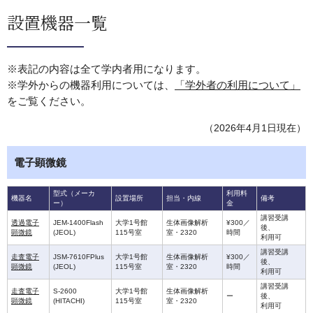
設置機器一覧
※表記の内容は全て学内者用になります。
※学外からの機器利用については、
「学外者の利用について」
をご覧ください。
（2026年4月1日現在）
電子顕微鏡
型式（メーカ
利用料
機器名
設置場所
担当・内線
備考
ー）
金
講習受講
透過電子
JEM-1400Flash
大学1号館
生体画像解析
¥300／
後、
顕微鏡
(JEOL)
115号室
室・2320
時間
利用可
講習受講
走査電子
JSM-7610FPlus
大学1号館
生体画像解析
¥300／
後、
顕微鏡
(JEOL)
115号室
室・2320
時間
利用可
講習受講
走査電子
S-2600
大学1号館
生体画像解析
ー
後、
顕微鏡
(HITACHI)
115号室
室・2320
利用可