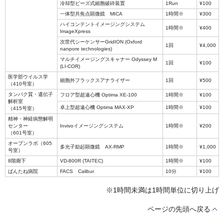
冷却型ビーズ式細胞破砕装置
1Run
¥100
一体型共焦点顕微鏡 MICA
1時間※
¥300
ハイコンテントイメージングシステム
1時間※
¥400
ImageXpress
次世代シーケンサーGridION (Oxford
1回
¥4,000
nanpore technologies)
マルチイメージングスキャナー Odyssey M
1回
¥100
(LI-COR)
医学部ウイルス学
細胞外フラックスアナライザー
1回
¥500
（410号室）
タンパク質・遺伝子
フロア型超遠心機 Optima XE-100
1時間※
¥100
解析室
卓上型超遠心機 Optima MAX-XP
1時間※
¥100
（415号室）
精神・神経病態解明
センター
Invivoイメージングシステム
1時間※
¥200
（601号室）
オープンラボ（605
多光子励起顕微鏡 AX-RMP
1時間※
¥1,000
号室）
8階廊下
VD-800R (TAITEC)
1時間※
¥100
ばんたね病院
FACS Calibur
10分
¥100
※1時間未満は1時間単位に切り上げ
ページの先頭へ戻る