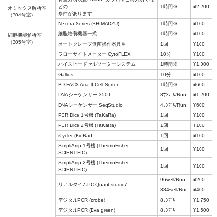
どの
1時間※
¥2,200
オミックス解析室
条件があります
（304号室）
Nexera Series (SHIMADZU)
1時間※
¥100
細胞培養機器一式
1時間※
¥100
細胞機能解析室
（305号室）
オートクレーブ無菌操作器具用
1回
¥100
フローサイトメーター CytoFLEX
10分
¥100
ハイスピードセルソーターシステム
1時間※
¥1,000
Gallios
10分
¥100
BD FACS AriaⅢ Cell Sorter
1時間※
¥600
DNAシーケンサー 3500
8ｻﾝﾌﾟﾙ/Run
¥1,200
DNAシーケンサー SeqStudio
4ｻﾝﾌﾟﾙ/Run
¥600
PCR Dice 1号機 (TaKaRa)
1回
¥100
PCR Dice 2号機 (TaKaRa)
1回
¥100
iCycler (BioRad)
1回
¥100
SimpliAmp 1号機 (ThermoFisher
1回
¥100
SCIENTIFIC)
SimpliAmp 2号機 (ThermoFisher
1回
¥100
SCIENTIFIC)
96well/Run
¥200
リアルタイムPC Quant studio7
384well/Run
¥400
デジタルPCR (probe)
8ｻﾝﾌﾟﾙ
¥1,750
デジタルPCR (Eva green)
8ｻﾝﾌﾟﾙ
¥1,500