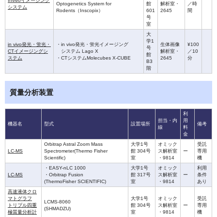
Invivoイメージング
Optogenetics System for
館
解析室・
／時
システム
Rodents（Inscopix）
601
2645
間
号
室
大
学1
in vivo発光・蛍光・
・in vivo発光・蛍光イメージング
生体画像
¥100
号
CTイメージングシ
システム Lago X
解析室・
／10
館
ステム
・CTシステムMolecubes X-CUBE
2645
分
B3
階
質量分析装置
利
担当・内
用
機器名
型式
設置場所
備考
線
料
金
Orbitrap Astral Zoom Mass
大学1号
オミック
受託
LC-MS
Spectrometer(Thermo Fisher
館 304号
ス解析室
ー
専用
Scientific)
室
・9814
機
・EASY-nLC 1000
大学1号
オミック
利用
LC-MS
・Orbitrap Fusion
館 317号
ス解析室
ー
条件
(ThermoFisher SCIENTIFIC)
室
・9814
あり
高速液体クロ
マトグラフ
大学1号
オミック
受託
LCMS-8060
トリプル四重
館 304号
ス解析室
ー
専用
(SHMADZU)
極質量分析計
室
・9814
機