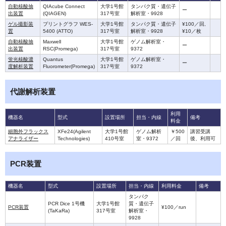
自動核酸抽
QIAcube Connect
大学1号館
タンパク質・遺伝子
ー
出装置
(QIAGEN)
317号室
解析室・9928
ゲル撮影装
プリントグラフ WES-
大学1号館
タンパク質・遺伝子
¥100／回,
置
5400 (ATTO)
317号室
解析室・9928
¥10／枚
自動核酸抽
Maxwell
大学1号館
ゲノム解析室・
ー
出装置
RSC(Promega)
317号室
9372
蛍光核酸濃
Quantus
大学1号館
ゲノム解析室・
ー
度解析装置
Fluorometer(Promega)
317号室
9372
代謝解析装置
利用
機器名
型式
設置場所
担当・内線
備考
料金
細胞外フラックス
XFe24(Agilent
大学1号館
ゲノム解析
￥500
講習受講
アナライザー
Technologies)
410号室
室・9372
／回
後、利用可
PCR装置
機器名
型式
設置場所
担当・内線
利用料金
備考
タンパク
PCR Dice 1号機
大学1号館
質・遺伝子
PCR装置
¥100／run
(TaKaRa)
317号室
解析室・
9928