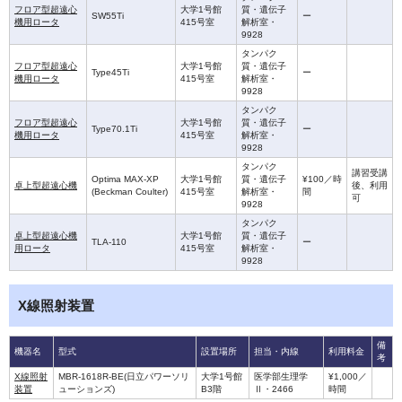
フロア型超遠心
大学1号館
質・遺伝子
SW55Ti
ー
機用ロータ
415号室
解析室・
9928
タンパク
フロア型超遠心
大学1号館
質・遺伝子
Type45Ti
ー
機用ロータ
415号室
解析室・
9928
タンパク
フロア型超遠心
大学1号館
質・遺伝子
Type70.1Ti
ー
機用ロータ
415号室
解析室・
9928
タンパク
講習受講
Optima MAX-XP
大学1号館
質・遺伝子
¥100／時
卓上型超遠心機
後、利用
(Beckman Coulter)
415号室
解析室・
間
可
9928
タンパク
卓上型超遠心機
大学1号館
質・遺伝子
TLA-110
ー
用ロータ
415号室
解析室・
9928
X線照射装置
備
機器名
型式
設置場所
担当・内線
利用料金
考
X線照射
MBR-1618R-BE(日立パワーソリ
大学1号館
医学部生理学
¥1,000／
装置
ューションズ)
B3階
Ⅱ・2466
時間