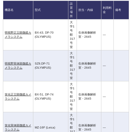
設
置
利用料
機器名
型式
担当・内線
備考
場
金
所
大
学1
号
明視野正立顕微鏡カ
BX-43, DP-70
生体画像解析
館
—
メラシステム
(OLYMPUS)
室・2645
317
号
室
大
学1
号
明視野実体顕微鏡カ
SZ9,DP-71
生体画像解析
館
—
メラシステム
(OLYMPUS)
室・2645
317
号
室
大
学1
号
蛍光正立顕微鏡カメ
BX-51, DP-74
生体画像解析
館
—
ラシステム
(OLYMPUS)
室・2645
317
号
室
大
学1
号
蛍光実体顕微鏡カメ
生体画像解析
MZ-16F (Leica)
館
—
ラシステム
室・2645
317