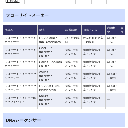
(LC-MS/MS)
フローサイトメーター
利用料
備
機器名
型式
設置場所
担当・内線
金
考
フローサイトメーターア
FACS Calibur
ばんたね病
ばんたね研究室
¥100／
ナライザー
(BD Biosciences)
院
（西棟4F）
10分
CytoFLEX
フローサイトメーターア
大学1号館
細胞機能解析
¥100／
(Beckman
ナライザー
317号室
室・2570
10分
Coulter)
フローサイトメーターア
Gallios (Beckman
大学1号館
細胞機能解析
¥100／
ナライザー
Coulter)
317号室
室・2570
10分
Astrios
フローサイトメーターセ
大学1号館
細胞機能解析
¥1,000
(Beckman
ルソーター
317号室
室・2570
／時間
Coulter)
フローサイトメーターセ
FACSAriaⅢ (BD
大学1号館
細胞機能解析
¥1,000
ルソーター
Biosciences)
317号室
室・2570
／時間
Kaluza
フローサイトメトリー解
大学1号館
細胞機能解析
(Beckman
ー
析ソフトウエア
317号室
室・2570
Coulter)
DNAシーケンサー