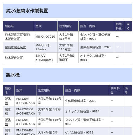
純水/超純水作製装置
利用
備
機器名
型式
設置場所
担当・内線
料金
考
純水製造装置/超純
大学1号館
タンパク質・遺伝子解
Milli-Q IQ7010
ー
水製造装置
415号室
析室・9928
Milli-Q SQ
大学1号館
超純水製造装置
生体画像解析室・2320
ー
2Series
114号室
Elix UV
大学1号館3
オミックス解析室・
純水製造装置
ー
5（Millipore）
階廊下
9814
製氷機
機器
利用料
備
型式
設置場所
担当・内線
名
金
考
製氷
FM-120F
大学1号館 114号
生体画像解析室・2320
ー
機
(HOSHIZAKI)
室
製氷
FM-120F-50
大学1号館 3階廊
オミックス解析室・9814
ー
機
(HOSHIZAKI)
下
製氷
FM-120F
大学1号館 415号
タンパク質・遺伝子解析室・
ー
機
(HOSHIZAKI)
室
9928
製氷
FM-230AE-1
大学4号館 5階
ゲノム解析室・9372
ー
機
(HOSHIZAKI)