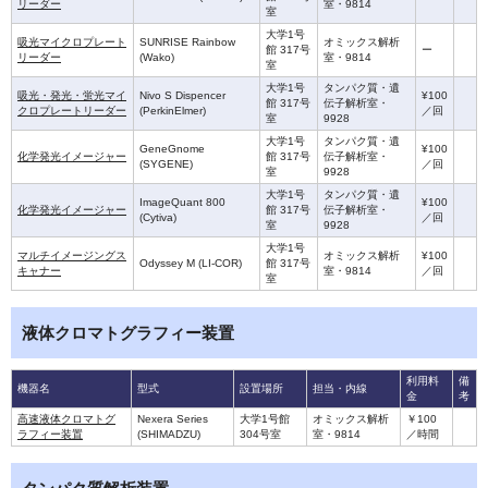
リーダー
室・9814
室
大学1号
吸光マイクロプレート
SUNRISE Rainbow
オミックス解析
館 317号
ー
リーダー
(Wako)
室・9814
室
大学1号
タンパク質・遺
吸光・発光・蛍光マイ
Nivo S Dispencer
¥100
館 317号
伝子解析室・
クロプレートリーダー
(PerkinElmer)
／回
室
9928
大学1号
タンパク質・遺
GeneGnome
¥100
化学発光イメージャー
館 317号
伝子解析室・
(SYGENE)
／回
室
9928
大学1号
タンパク質・遺
ImageQuant 800
¥100
化学発光イメージャー
館 317号
伝子解析室・
(Cytiva)
／回
室
9928
大学1号
マルチイメージングス
オミックス解析
¥100
Odyssey M (LI-COR)
館 317号
キャナー
室・9814
／回
室
液体クロマトグラフィー装置
利用料
備
機器名
型式
設置場所
担当・内線
金
考
高速液体クロマトグ
Nexera Series
大学1号館
オミックス解析
￥100
ラフィー装置
(SHIMADZU)
304号室
室・9814
／時間