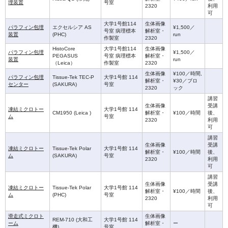
埋装置
号室
2320
利用
可
大学1号館114
生体画像
パラフィン包埋
エクセルシア AS
¥1,500／
号室 病理標本
解析室・
装置
(PHC)
run
作製室
2320
HistoCore
大学1号館114
生体画像
パラフィン包埋
¥1,500／
PEGASUS
号室 病理標本
解析室・
装置
run
（Leica）
作製室
2320
生体画像
¥100／時間,
パラフィン包埋
Tissue-Tek TEC-P
大学1号館 114
解析室・
¥30／ブロ
センター
(SAKURA)
号室
2320
ック
講習
生体画像
受講
凍結ミクロトー
大学1号館 114
CM1950 (Leica )
解析室・
¥100／時間
後、
ム
号室
2320
利用
可
講習
生体画像
受講
凍結ミクロトー
Tissue-Tek Polar
大学1号館 114
解析室・
¥100／時間
後、
ム
(SAKURA)
号室
2320
利用
可
講習
生体画像
受講
凍結ミクロトー
Tissue-Tek Polar
大学1号館 114
解析室・
¥100／時間
後、
ム
(PHC)
号室
2320
利用
可
滑走式ミクロト
生体画像
REM-710 (大和工
大学1号館 114
ーム
解析室・
ー
機)
号室