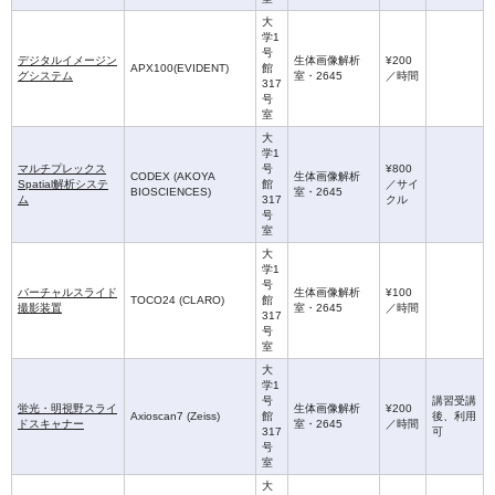
大
学1
号
デジタルイメージン
生体画像解析
¥200
APX100(EVIDENT)
館
グシステム
室・2645
／時間
317
号
室
大
学1
マルチプレックス
号
¥800
CODEX (AKOYA
生体画像解析
Spatial解析システ
館
／サイ
BIOSCIENCES)
室・2645
ム
317
クル
号
室
大
学1
号
バーチャルスライド
生体画像解析
¥100
TOCO24 (CLARO)
館
撮影装置
室・2645
／時間
317
号
室
大
学1
号
講習受講
蛍光・明視野スライ
生体画像解析
¥200
Axioscan7 (Zeiss)
館
後、利用
ドスキャナー
室・2645
／時間
317
可
号
室
大