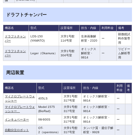
ドラフトチャンバー
機器名
型式
設置場所
担当・内線
利用料金
備考
顕微鏡試
ドラフトチャン
LDS-150
大学1号館
生体画像解
ー
料作製専
バー
(YAMATO)
114号室
析室・2320
用
オミックス
リピドー
ドラフトチャン
大学1号館
Leger（Okamura）
解析室・
ー
ム解析専
バー
304号室
9814
用
周辺装置
利用
備
機器名
型式
設置場所
担当・内線
料金
考
マイクロプレートウォ
大学1号館
オミックス解析室・
405LS
ー
ッシャー
317号室
9814
マイクロプレートウォ
Model 1575
大学1号館
オミックス解析室・
ー
ッシャー
(BioRad)
317号室
9814
大学1号館
オミックス解析室・
インキュベーター
IW-600S
ー
317号室
9814
OT-
大学1号館
タンパク質・遺伝子解
自動分注ロボット
ー
2（opentrons）
317号室
析室・9928