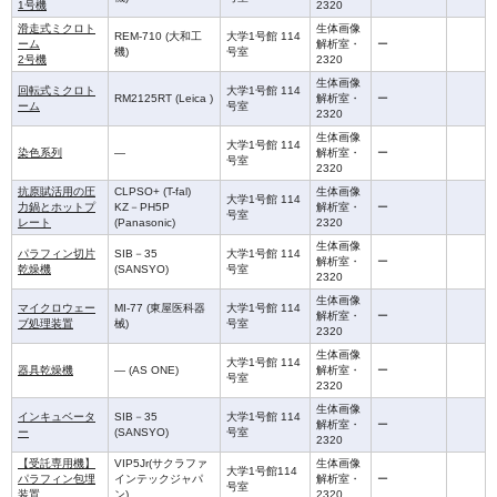
1号機
2320
滑走式ミクロト
生体画像
REM-710 (大和工
大学1号館 114
ーム
解析室・
ー
機)
号室
2号機
2320
生体画像
回転式ミクロト
大学1号館 114
RM2125RT (Leica )
解析室・
ー
ーム
号室
2320
生体画像
大学1号館 114
染色系列
―
解析室・
ー
号室
2320
抗原賦活用の圧
CLPSO+ (T-fal)
生体画像
大学1号館 114
力鍋とホットプ
KZ－PH5P
解析室・
ー
号室
レート
(Panasonic)
2320
生体画像
パラフィン切片
SIB－35
大学1号館 114
解析室・
ー
乾燥機
(SANSYO)
号室
2320
生体画像
マイクロウェー
MI-77 (東屋医科器
大学1号館 114
解析室・
ー
ブ処理装置
械)
号室
2320
生体画像
大学1号館 114
器具乾燥機
― (AS ONE)
解析室・
ー
号室
2320
生体画像
インキュベータ
SIB－35
大学1号館 114
解析室・
ー
ー
(SANSYO)
号室
2320
【受託専用機】
VIP5Jr(サクラファ
生体画像
大学1号館114
パラフィン包埋
インテックジャパ
解析室・
ー
号室
装置
ン)
2320