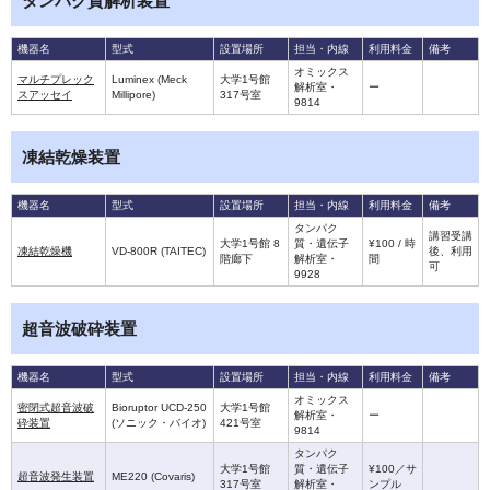
タンパク質解析装置
機器名
型式
設置場所
担当・内線
利用料金
備考
オミックス
マルチプレック
Luminex (Meck
大学1号館
解析室・
ー
スアッセイ
Millipore)
317号室
9814
凍結乾燥装置
機器名
型式
設置場所
担当・内線
利用料金
備考
タンパク
講習受講
大学1号館 8
質・遺伝子
¥100 / 時
凍結乾燥機
VD-800R (TAITEC)
後、利用
階廊下
解析室・
間
可
9928
超音波破砕装置
機器名
型式
設置場所
担当・内線
利用料金
備考
オミックス
密閉式超音波破
Bioruptor UCD-250
大学1号館
解析室・
ー
砕装置
(ソニック・バイオ)
421号室
9814
タンパク
大学1号館
質・遺伝子
¥100／サ
超音波発生装置
ME220 (Covaris)
317号室
解析室・
ンプル