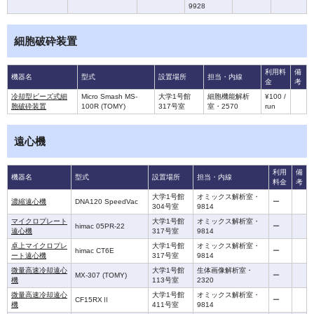
9928
細胞破砕装置
利用料
備
機器名
型式
設置場所
担当・内線
金
考
冷却型ビーズ式細
Micro Smash MS-
大学1号館
細胞機能解析
¥100 /
胞破砕装置
100R (TOMY)
317号室
室・2570
run
遠心機
利用
備
機器名
型式
設置場所
担当・内線
料金
考
大学1号館
オミックス解析室・
濃縮遠心機
DNA120 SpeedVac
ー
304号室
9814
マイクロプレート
大学1号館
オミックス解析室・
himac 05PR-22
ー
遠心機
317号室
9814
卓上マイクロプレ
大学1号館
オミックス解析室・
himac CT6E
ー
ート遠心機
317号室
9814
微量高速冷却遠心
大学1号館
生体画像解析室・
MX-307 (TOMY)
ー
機
113号室
2320
微量高速冷却遠心
大学1号館
オミックス解析室・
CF15RXⅡ
ー
機
411号室
9814