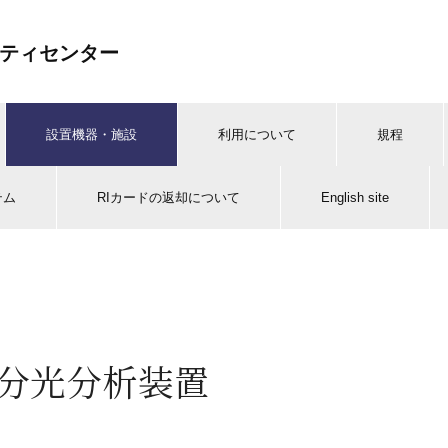
ティセンター
設置機器・施設
利用について
規程
テム
RIカードの返却について
English site
分光分析装置