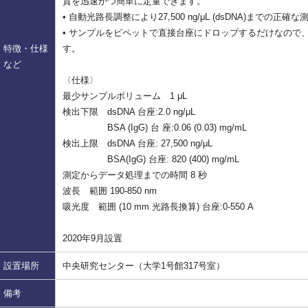
質を迅速かつ簡単に定量できます。
• 自動光路長調整により27,500 ng/μL (dsDNA)までの正確
• サンプルをピペットで直接台座にドロップするだけなの
特徴・仕様
す。
など
〈仕様〉
最少サンプルボリューム 1 μL
検出下限 dsDNA 台座:2.0 ng/μL
BSA (IgG) 台 座:0.06 (0.03) mg/mL
検出上限 dsDNA 台座: 27,500 ng/μL
BSA(IgG) 台座: 820 (400) mg/mL
測定からデータ処理までの時間 8 秒
波長 範囲 190-850 nm
吸光度 範囲 (10 mm 光路長換算) 台座:0-550 A
2020年9月設置
設置場所
中央研究センター（大学1号館317号室）
備考