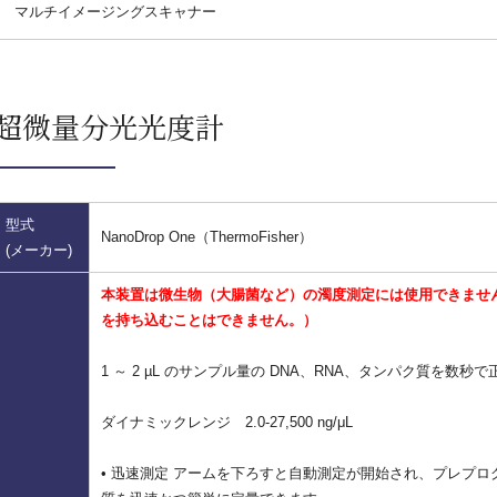
マルチイメージングスキャナー
超微量分光光度計
型式
NanoDrop One（ThermoFisher）
(メーカー)
本装置は微生物（大腸菌など）の濁度測定には使用できませ
を持ち込むことはできません。）
1 ～ 2 µL のサンプル量の DNA、RNA、タンパク質を数
ダイナミックレンジ 2.0-27,500 ng/μL
• 迅速測定 アームを下ろすと自動測定が開始され、プレプロ