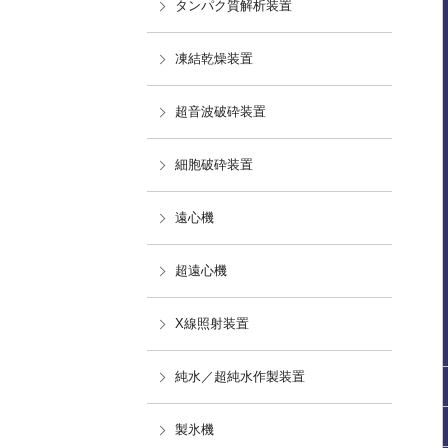
タンパク質解析装置
凍結乾燥装置
超音波破砕装置
細胞破砕装置
遠心機
超遠心機
X線照射装置
純水／超純水作製装置
製氷機