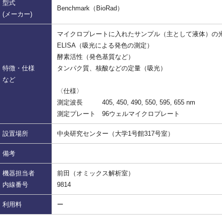
型式
Benchmark（BioRad）
(メーカー)
マイクロプレートに入れたサンプル（主として液体）の
ELISA（吸光による発色の測定）
酵素活性（発色基質など）
特徴・仕様
タンパク質、核酸などの定量（吸光）
など
〈仕様〉
測定波長 405, 450, 490, 550, 595, 655 nm
測定プレート 96ウェルマイクロプレート
設置場所
中央研究センター（大学1号館317号室）
備考
機器担当者
前田（オミックス解析室）
内線番号
9814
利用料
ー