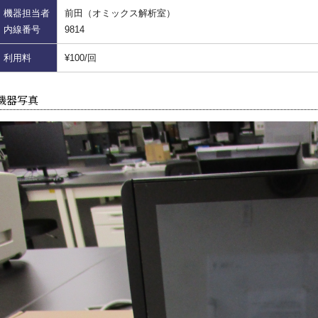
機器担当者
前田（オミックス解析室）
内線番号
9814
利用料
¥100/回
機器写真