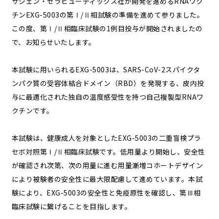
サジェン・セラピューティックス社が開発を進めるRNAワク
チンEXG-5003の第Ⅰ/Ⅱ相試験の準備を進めて参りました。
この度、第Ⅰ/Ⅱ相臨床試験の1例目投与が開始されましたの
で、お知らせいたします。
本試験に用いられるEXG-5003は、SARS-CoV-2スパイクタ
ンパク質の受容体結合ドメイン（RBD）を発現する、皮内投
与に最適化された独自の温度感受性を持つ自己複製型RNAワ
クチンです。
本試験は、健康成人を対象としたEXG-5003の二重盲検プラ
セボ対照第Ⅰ/Ⅱ相臨床試験です。低用量より開始し、安全性
が確認され次第、次の用量に進む用量漸増コホートデザイン
により被験者の安全性に最大限配慮して進めています。本試
験により、EXG-5003の安全性と免疫原性を確認し、第Ⅲ相
臨床試験に繋げることを目指します。