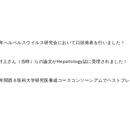
年ヘルペルスウイルス研究会において口頭発表を行いました！
Hepatology
村上さん（当時）らの論文が
誌に受理されました！
年関西６医科大学研究医養成コースコンソーシアムでベストプレ