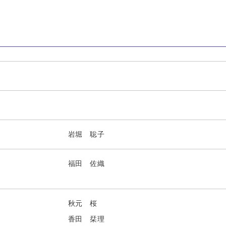
岩堀 聡子
福田 佐織
秋元 桜
香田 栞理