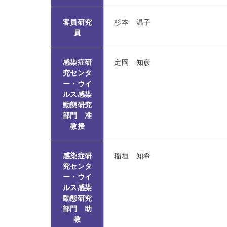
客員研究
杉本 温子
員
感染症研
定岡 知彦
究センタ
ー・ウイ
ルス感染
動態研究
部門 准
教授
感染症研
稲垣 知希
究センタ
ー・ウイ
ルス感染
動態研究
部門 助
教