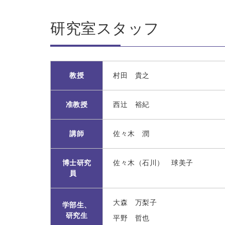
研究室スタッフ
教授
村田 貴之
准教授
西辻 裕紀
講師
佐々木 潤
博士研究
佐々木（石川） 球美子
員
大森 万梨子
学部生、
研究生
平野 哲也