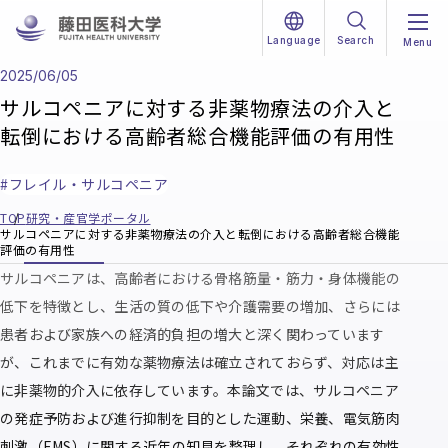
Language
Search
Menu
本文へ移動
2025/06/05
サルコペニアに対する非薬物療法の介入と
転倒における高齢者総合機能評価の有用性
フレイル・サルコペニア
TOP
研究・産官学ポータル
サルコペニアに対する非薬物療法の介入と転倒における高齢者総合機能
評価の有用性
サルコペニアは、高齢者における骨格筋量・筋力・身体機能の
低下を特徴とし、生活の質の低下や介護需要の増加、さらには
患者および家族への経済的負担の増大と深く関わっています
が、これまでに有効な薬物療法は確立されておらず、対応は主
に非薬物的介入に依存しています。本論文では、サルコペニア
の発症予防および進行抑制を目的とした運動、栄養、電気筋肉
刺激（EMS）に関する近年の知見を整理し、それぞれの有効性