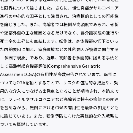
と限界について論じました。さらに、慢性炎症がサルコペニア
進行の中心的な因子として注目され、治療標的としての可能性
を論じました。また、高齢者では転倒が高頻度でみられ、骨折
や頭部外傷の主な原因となるだけでなく、要介護状態の進行や
死亡率の上昇にも直結します。転倒は、身体機能の低下といっ
た内的要因に加え、家庭環境などの外的要因が複雑に関与する
「多因子現象」であり、近年、高齢者を多面的に捉える手法と
して高齢者総合機能評価(Comprehensive Geriatric
Assessment:CGA)の有用性が多数報告されています。転倒に
ついてもCGAを軸とすることで、リスクの包括的な把握や、効
果的な介入につなげる出発点となることが期待され、本論文で
は、フレイルやサルコペニアなど高齢者に特有の病態との関連
を含めながら、転倒におけるCGAの有用性を最新の知見ととも
に論じています。また、転倒予防に向けた実践的な介入戦略に
ついても概説しています。