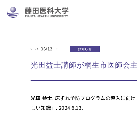
06/13
お知らせ
2024
thu
光田益士講師が桐生市医師会主
光田 益士
. 床ずれ予防プログラムの導入に向
しい知識」. 2024.6.13.