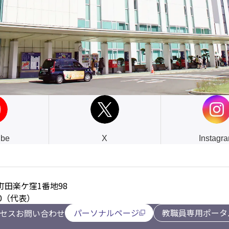
ube
X
Instagr
田楽ケ窪1番地98
2000（代表）
パーソナルページ
教職員専用ポータ
セス
お問い合わせ