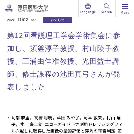
Language
Search
Menu
11/02
お知らせ
2024
sat
第12回看護理工学会学術集会に参
加し、須釜淳子教授、村山陵子教
授、三浦由佳准教授、光田益士講
師、修士課程の池田真弓さんが発
表しました
阿部 麻里，高橋 聡明，牟田 みや子，河本 敦夫，
村山 陵
子
，仲上 豪二朗. エコーガイド下穿刺用ドレッシングフィ
ルム越しに取得した画像の量的評価と穿刺の可否判定. 第