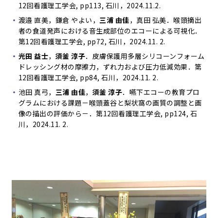
12回看護理工学会, pp113, 石川，2024.11.2.
渡邉 直美，鎌倉 やよい，
三浦 由佳
，真田 弘美．喉頭摘出
者の食道発声における音生成部位のエコーによる可視化．
第12回看護理工学会, pp72, 石川，2024.11. 2.
光田 益士
，
須釜 淳子
．皮膚保護用多層シリコーンフォーム
ドレッシング材の摩擦力，ずれ力および圧力低減効果．第
12回看護理工学会, pp84, 石川，2024.11. 2.
池田 真弓，
三浦 由佳
，
須釜 淳子
．嚥下エコーの教育プロ
グラムにおける課題－喉頭蓋谷と梨状窩の画質の調整と画
像の描出の評価から－．第12回看護理工学会, pp124, 石
川，2024.11. 2.