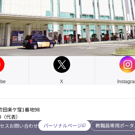
ube
X
Instagr
田楽ケ窪1番地98
2000（代表）
パーソナルページ
教職員専用ポータ
セス
お問い合わせ