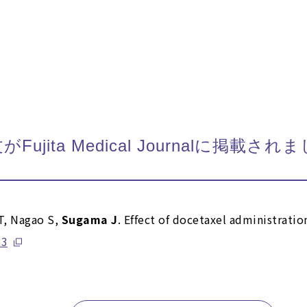
ita Medical Journalに掲載され
T, Nagao S,
Sugama J
. Effect of docetaxel administratio
23