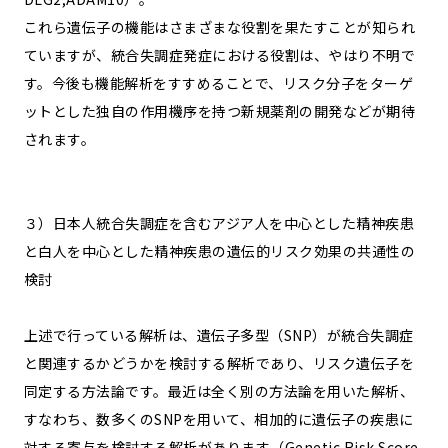
これら遺伝子の機能はさまざまな役割を果たすことが知られ
ていますが、統合失調症発症における役割は、やはり不明で
す。今後も機能解析をすすめることで、リスク分子をターゲ
ットとした独自の作用機序を持つ新規薬剤の開発などが期待
されます。
３）日本人統合失調症を含むアジア人を中心とした精神疾患
と白人を中心とした精神疾患の遺伝的リスク効果の共通性の
検討
上述で行っている解析は、遺伝子多型（SNP）が統合失調症
と関連するかどうかを検討する解析であり、リスク遺伝子を
同定する方法論です。最近は全く別の方法論を用いた解析、
すなわち、数多くのSNPを用いて、相加的に遺伝子の疾患に
対する寄与を検討する解析があります（Genetic Risk Score