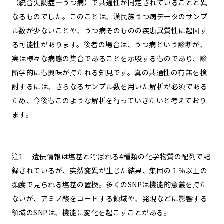
（統合失調症—うつ病）で共通性が同定されていることと異
なるものでした。このことは、漢民族うつ病データのサンプ
ル数が少ないことや、うつ病そのものの疾患異質性に起因す
る可能性があります。後者の場合は、うつ病という診断が、
実は様々な病態の集合であることを示唆するものであり、診
断学的にも興味が持たれる知見です。真の共通性の有無を検
討するには、さらなるサンプル数を用いた解析が必須である
ため、今後もこのような解析を行っていきたいと考えており
ます。
注1: 遺伝情報は塩基と呼ばれる4種類の化学物質の配列で記
録されているが、突然変異が生じた結果、集団の１％以上の
頻度で見られる塩基の置換。多くのSNPは機能的意義を持た
ないが、アミノ酸をコードする領域や、発現などに影響する
領域のSNPは、機能に変化を起こすことがある。