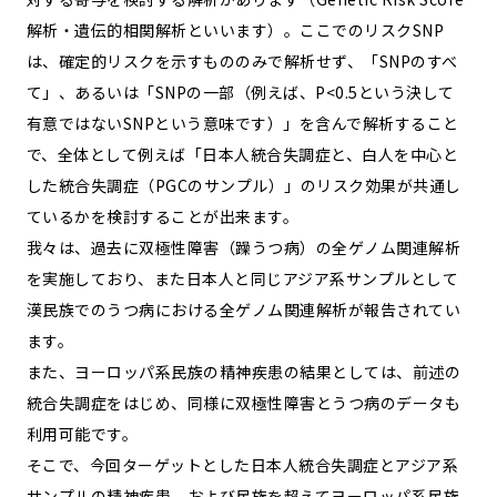
解析・遺伝的相関解析といいます）。ここでのリスクSNP
は、確定的リスクを示すもののみで解析せず、「SNPのすべ
て」、あるいは「SNPの一部（例えば、P<0.5という決して
有意ではないSNPという意味です）」を含んで解析すること
で、全体として例えば「日本人統合失調症と、白人を中心と
した統合失調症（PGCのサンプル）」のリスク効果が共通し
ているかを検討することが出来ます。
我々は、過去に双極性障害（躁うつ病）の全ゲノム関連解析
を実施しており、また日本人と同じアジア系サンプルとして
漢民族でのうつ病における全ゲノム関連解析が報告されてい
ます。
また、ヨーロッパ系民族の精神疾患の結果としては、前述の
統合失調症をはじめ、同様に双極性障害とうつ病のデータも
利用可能です。
そこで、今回ターゲットとした日本人統合失調症とアジア系
サンプルの精神疾患、および民族を超えてヨーロッパ系民族