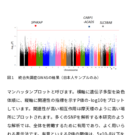
図１ 統合失調症GWASの結果（日本人サンプルのみ）
マンハッタンプロットと呼びます。横軸に遺伝子多型を染色
体順に、縦軸に関連性の指標を示すP値の-log10をプロット
しています。関連性が高い相互作用は摩天楼のように高い場
所にプロットされます。多くのSNPを解析する本研究のよう
な解析では、全体を俯瞰するために有用であり、よく用いら
れる表示法です。有意といえるP値の閾値は、5x10-8以下を