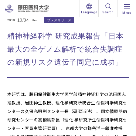
Language
Search
Menu
10/04
プレスリリース
2018
thu
精神神経科学 研究成果報告「日本
最大の全ゲノム解析で統合失調症
の新規リスク遺伝子同定に成功」
本研究は、藤田保健衛生大学医学部精神神経科学の池田匡志
准教授、岩田仲生教授、理化学研究所統合生 命医科学研究セ
ンターの久保充明副センター長（研究当時） 、国立循環器病
研究センターの高橋篤部長（理化 学研究所生命医科学研究セ
ンター・客員主管研究員） 、京都大学の鎌谷洋一郎准教授