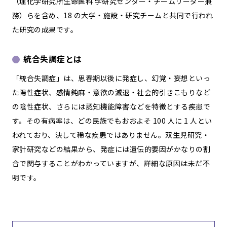
（理化学研究所生命医科 学研究センター・チームリーダー兼
務）らを含め、18 の大学・施設・研究チームと共同で行われ
た研究の成果です。
統合失調症とは
「統合失調症」は、思春期以後に発症し、幻覚・妄想といっ
た陽性症状、感情鈍麻・意欲の減退・社会的引きこもりなど
の陰性症状、さらには認知機能障害などを特徴とする疾患で
す。その有病率は、どの民族でもおおよそ 100 人に 1 人とい
われており、決して稀な疾患ではありません。双生児研究・
家計研究などの結果から、発症には遺伝的要因がかなりの割
合で関与することがわかっていますが、詳細な原因は未だ不
明です。