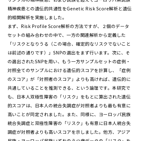
精神疾患との遺伝的共通性をGenetic Risk Score解析と遺伝
的相関解析を実施しました。
まず、Risk Profile Score解析の方法ですが、２個のデータ
セットの組み合わせの中で、一方の関連解析から定義した
「リスクとなりうる（この場合、確定的なリスクでないこと
は前述の通りです）」SNPの選出をまず行います。次に、そ
の選出されたSNPを用い、もう一方サンプルセットの症例・
対照全てのサンプルにおける遺伝的スコアを計算し、「症例
のスコア」が「対照者のスコア」よりも高ければ、遺伝的に
共通していることを推測できる、という論理です。本研究で
も、日本人双極性障害の「リスク」をもとに算出された遺伝
的スコアは、日本人の統合失調症が対照者よりも最も有意に
高いことが同定されました。また、同様に、ヨーロッパ民族
統合失調症と双極性障害の「リスク」も有意に日本人統合失
調症が対照者よりも高いスコアを示しました。他方、アジア
民族・ヨーロッパ民族いずれのうつ病データの「リスク」を