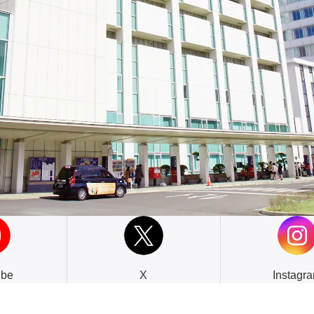
ube
X
Instagr