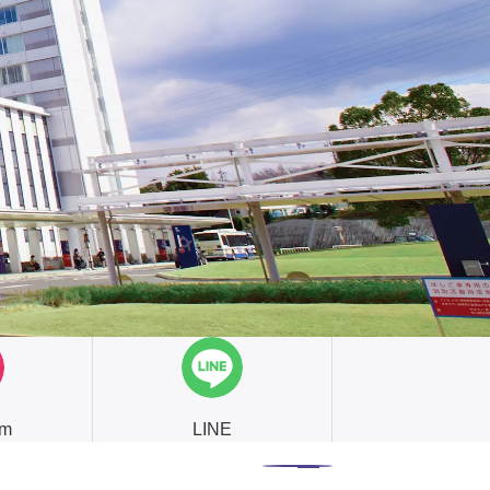
am
LINE