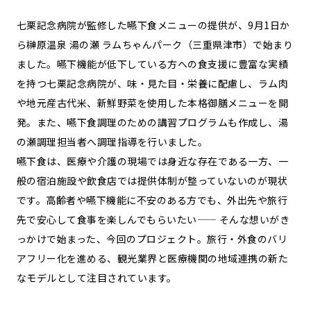
七栗記念病院が監修した嚥下食メニューの提供が、9月1日か
ら榊原温泉 湯の瀬 ラムちゃんパーク（三重県津市）で始まり
ました。嚥下機能が低下している方への食支援に豊富な実績
を持つ七栗記念病院が、味・見た目・栄養に配慮し、ラム肉
や地元産古代米、新鮮野菜を使用した本格御膳メニューを開
発。また、嚥下食調理のための講習プログラムも作成し、湯
の瀬調理担当者へ調理指導を行いました。
嚥下食は、医療や介護の現場では身近な存在である一方、一
般の宿泊施設や飲食店では提供体制が整っていないのが現状
です。高齢者や嚥下機能に不安のある方でも、外出先や旅行
先で安心して食事を楽しんでもらいたい—— そんな想いがき
っかけで始まった、今回のプロジェクト。旅行・外食のバリ
アフリー化を進める、観光業界と医療機関の地域連携の新た
なモデルとして注目されています。