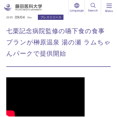
Language
Search
Menu
09/04
プレスリリース
2025
thu
七栗記念病院監修の嚥下食の食事
プランが榊原温泉 湯の瀬 ラムちゃ
んパークで提供開始