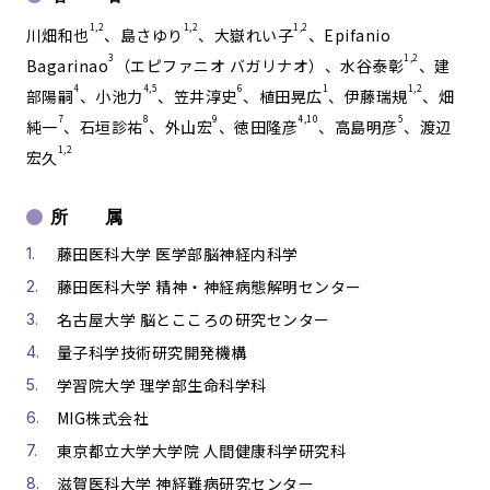
1,2
1,2
1,2
川畑和也
、島さゆり
、大嶽れい子
、Epifanio
3
1,2
Bagarinao
（エピファニオ バガリナオ）、水谷泰彰
、建
4
4,5
6
1
1,2
部陽嗣
、小池力
、笠井淳史
、植田晃広
、伊藤瑞規
、畑
7
8
9
4,10
5
純一
、石垣診祐
、外山宏
、徳田隆彦
、高島明彦
、渡辺
1,2
宏久
所 属
藤田医科大学 医学部脳神経内科学
藤田医科大学 精神・神経病態解明センター
名古屋大学 脳とこころの研究センター
量子科学技術研究開発機構
学習院大学 理学部生命科学科
MIG株式会社
東京都立大学大学院 人間健康科学研究科
滋賀医科大学 神経難病研究センター