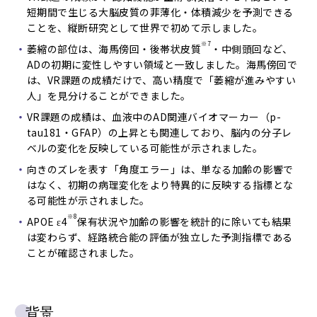
短期間で生じる大脳皮質の菲薄化・体積減少を予測できる
ことを、縦断研究として世界で初めて示しました。
※7
萎縮の部位は、海馬傍回・後帯状皮質
・中側頭回など、
ADの初期に変性しやすい領域と一致しました。海馬傍回で
は、VR課題の成績だけで、高い精度で「萎縮が進みやすい
人」を見分けることができました。
VR課題の成績は、血液中のAD関連バイオマーカー（p-
tau181・GFAP）の上昇とも関連しており、脳内の分子レ
ベルの変化を反映している可能性が示されました。
向きのズレを表す「角度エラー」は、単なる加齢の影響で
はなく、初期の病理変化をより特異的に反映する指標とな
る可能性が示されました。
※8
APOE ε4
保有状況や加齢の影響を統計的に除いても結果
は変わらず、経路統合能の評価が独立した予測指標である
ことが確認されました。
背景