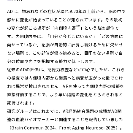
ADは、物忘れなどの症状が現れる20年以上前から、脳の中で
静かに変化が始まっていることが知られています。その最初
※9
の変化が起こる場所が「内側嗅内野
」という脳の部位で
す。内側嗅内野は、「自分が今どこにいるか」「どの方向に
向かっているか」を脳が自動的に計算し続けるために欠かせ
ない場所で、この部位が傷み始めると、目印のない場所で自
分の位置や向きを把握する能力が低下します。
従来のADの評価は、記憶力検査などが中心でしたが、これら
の検査では内側嗅内野から海馬へと病変が広がった後でなけ
れば異常が検出されません。VRを使って内側嗅内野の機能を
直接評価することで、より早い段階の変化をとらえられると
期待されます。
研究グループはこれまでに、VR経路統合課題の成績がAD関
連の血液バイオマーカーと関連することを報告していました
（Brain Commun 2024、Front Aging Neurosci 2025）。