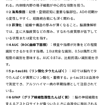
れる。内側嗅内野の格子細胞が中心的な役割を担う。
※2 海馬傍回
：記憶・空間認知に重要な脳部位。ADの初期か
ら変性しやすく、経路統合能にも深く関わる。
※3 菲薄化
：組織や構造の厚みが薄くなること。脳画像解析
では、主に大脳皮質などの厚み、すなわち皮質厚が低下して
いる状態または変化を指す。
※4 AUC（ROC曲線下面積）
：検査や指標が対象をどの程度
識別できるかを示す指標。1.0は完全な識別、0.5は偶然と同
程度の識別を意味する。AUC 0.87は、比較的高い識別能を示
す。
※5 p-tau181（リン酸化タウたんぱく）
：ADでは脳内でタ
ウたんぱくが異常にリン酸化・蓄積する。p-tau181は血液中
で測定でき、アルツハイマー病の早期指標として注目されて
いる。
※6 GFAP（グリア線維性酸性たんぱく質）
：脳の神経細胞を
支えるアストロサイトが傷ついたときに血液中に放出される