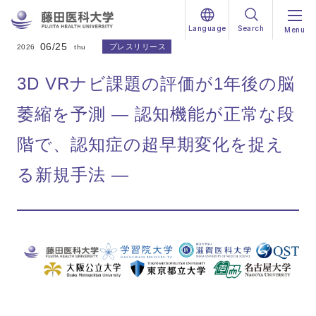
Language
Search
Menu
06/25
プレスリリース
2026
thu
3D VRナビ課題の評価が1年後の脳
萎縮を予測 — 認知機能が正常な段
階で、認知症の超早期変化を捉え
る新規手法 —