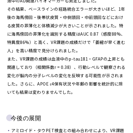
液中のAD関連バイオマーカーも測定しました。
その結果、ベースラインの経路統合エラーが大きいほど、1年
後の海馬傍回・後帯状皮質・中側頭回・中前頭回などにおけ
る皮質の菲薄化と体積減少が大きいことが示されました。特
に海馬傍回の菲薄化を識別する精度はAUC 0.87（感度88%、
特異度86%）と高く、VR課題の成績だけで「萎縮が早く進む
人」を高い精度で見分けられました。
また、VR課題の成績は血液中のp-tau181・GFAPの上昇とも
関連しており（相関係数r = 0.38）、行動レベルで観察される
変化が脳内の分子レベルの変化を反映する可能性が示されま
した。さらに、APOE ε4保有状況や年齢の影響を統計的に除
いても結果は変わりませんでした。
今後の展開
アミロイド・タウPET検査との組み合わせにより、VR課題