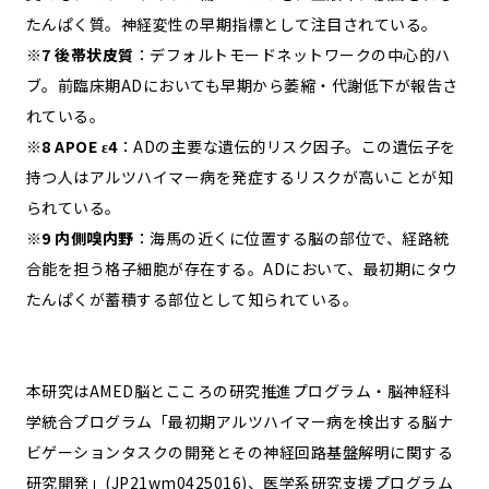
たんぱく質。神経変性の早期指標として注目されている。
※7 後帯状皮質
：デフォルトモードネットワークの中心的ハ
ブ。前臨床期ADにおいても早期から萎縮・代謝低下が報告さ
れている。
※8 APOE ε4
：ADの主要な遺伝的リスク因子。この遺伝子を
持つ人はアルツハイマー病を発症するリスクが高いことが知
られている。
※9 内側嗅内野
：海馬の近くに位置する脳の部位で、経路統
合能を担う格子細胞が存在する。ADにおいて、最初期にタウ
たんぱくが蓄積する部位として知られている。
本研究はAMED脳とこころの研究推進プログラム・脳神経科
学統合プログラム「最初期アルツハイマー病を検出する脳ナ
ビゲーションタスクの開発とその神経回路基盤解明に関する
研究開発」(JP21wm0425016)、医学系研究支援プログラム