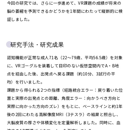
今回の研究では、さらに一歩進めて、VR課題の成績が将来の
脳の萎縮を予測できるかどうかを1年間にわたって縦断的に検
証しました。
研究手法・研究成果
認知機能が正常な成人71名（22〜79歳、平均56.5歳）を対象
に、VRゴーグルを装着して目印のない仮想空間内でA・B地
点を経由した後、出発点へ戻る課題（約10分、3試行の平
均）を行いました。
課題から得られる2つの指標（経路統合エラー：戻り着いた位
置と実際の出発点との距離、角度エラー：向かうべき方向と
実際に向かった方向のズレ）をもとに、ベースラインと約1年
後の2回にわたる高解像度MRI（3テスラ）の結果と照合し、
大脳皮質の厚さや体積変化を定量解析しました。同時に、血