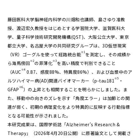
藤田医科大学脳神経内科学の川畑和也講師、島さゆり准教
授、渡辺宏久教授をはじめとする学習院大学、滋賀医科大
学、量子科学技術研究開発機構(QST)、大阪公立大学、東京
都立大学、名古屋大学の共同研究グループは、3D仮想現実
※1
（VR）ゴーグルを使って経路統合能
を測定し、その成績か
※2
※3
ら海馬傍回
の菲薄化
を高い精度で判別できること
※4
（AUC
0.87、感度88%、特異度86%）、および血漿中のア
※5
ルツハイマー病(AD)関連バイオマーカー（p-tau181
・
※6
GFAP
）の上昇とも相関することを明らかにしました。ま
た、移動中の向きのズレを示す「角度エラー」は加齢との関
連が弱く、初期の病理変化をより特異的に反映する行動指標
となる可能性が示されました。
本研究成果は、国際学術誌「Alzheimer's Research &
Therapy」（2026年4月20日公開）に原著論文として掲載さ