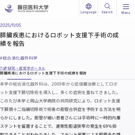
Language
Search
Menu
本文へ移動
2025/11/05
膵臓疾患におけるロボット支援下手術の成
績を報告
総合消化器外科学
TOP
研究・産官学ポータル
膵臓疾患におけるロボット支援下手術の成績を報告
本学の総合消化器外科は、2009年から低侵襲治療としてロボ
ット支援下膵切除術を導入し、多くの症例を重ねてきました。
このたび本学と岡山大学病院の共同研究により、ロボット支援
下膵頭十二指腸切除術で術後の胆管合併症を予防する方法を明
らかにしました。胆管が細い患者さんには手術時に一時的内瘻
ステントを留置することで、遅発性胆道狭窄の発生を69％抑
制できることがわかりました。ステント留置による胆管炎の増