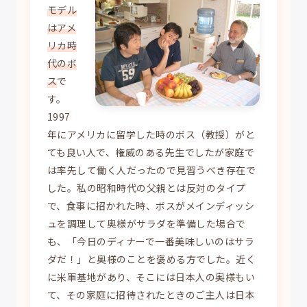
モデル
はアメ
リカ時
代のボ
ス
で
す。
1997
年にアメリカに留学した時のボス（教授）がと
ても良い人で、権威のある先生でしたが家庭で
は率先して働く人だったので見習うべき存在で
した。私の昭和時代の父親とは反対のタイプ
で、食事に招かれた時、ボスがメインディッシ
ュを調理して奥様がサラダを準備した場合で
も、「今日のディナーで一番美味しいのはサラ
ダだ！」と奥様のことを褒める方でした。近く
に米軍基地があり、そこには日本人の奥様もい
て、その家庭に招待されたときのご主人は日本