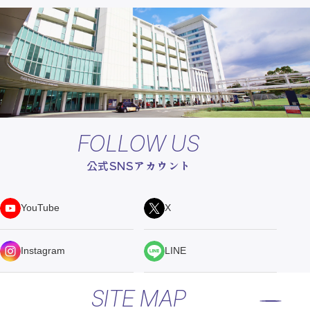
FOLLOW US
公式SNSアカウント
YouTube
X
Instagram
LINE
SITE MAP