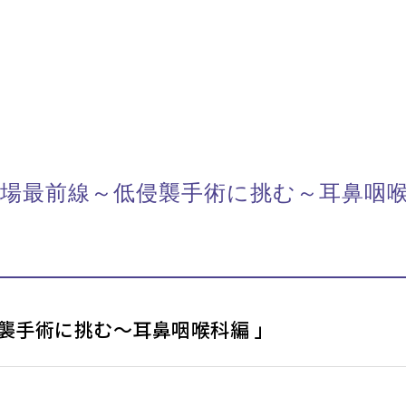
療の現場最前線～低侵襲手術に挑む～耳鼻咽
襲手術に挑む～耳鼻咽喉科編 」