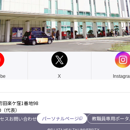
ube
X
Instagr
田楽ケ窪1番地98
2000（代表）
パーソナルページ
教職員専用ポータ
セス
お問い合わせ
©FUJITA HEALTH UNIVERSITY