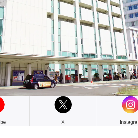
ube
X
Instagr