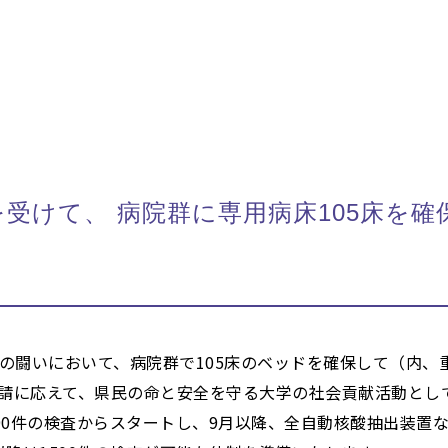
けて、 病院群に専用病床105床を確保し
の闘いにおいて、病院群で105床のベッドを確保して（内、
要請に応えて、県民の命と安全を守る大学の社会貢献活動とし
90件の検査からスタートし、9月以降、全自動核酸抽出装置