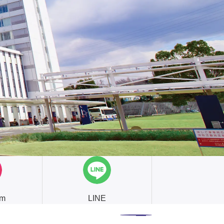
am
LINE