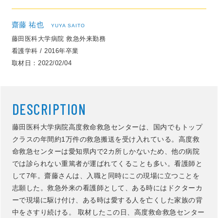
齋藤 祐也
YUYA SAITO
藤田医科大学病院 救急外来勤務
看護学科 / 2016年卒業
取材日
2022/02/04
DESCRIPTION
藤田医科大学病院高度救命救急センターは、国内でもトップ
クラスの年間約1万件の救急搬送を受け入れている。高度救
命救急センターは愛知県内で2カ所しかないため、他の病院
では診られない重篤者が運ばれてくることも多い。看護師と
して7年。齋藤さんは、入職と同時にこの現場に立つことを
志願した。救急外来の看護師として、ある時にはドクターカ
ーで現場に駆け付け、ある時は愛する人を亡くした家族の背
中をさすり続ける。 取材したこの日、高度救命救急センター