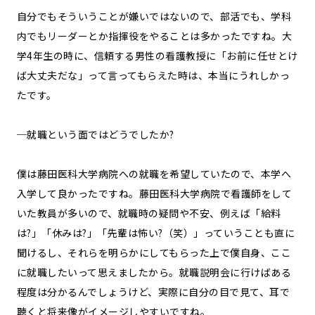
自分でもそういうことが嫌いではないので、部活でも、学科
内でもリーダーとか指揮役をやることは多かったですね。大
学4年生の時に、信頼する男性の看護教授に「お前に任せとけ
ば大丈夫だな」って言ってもらえた時は、本当にうれしかっ
たです。
─就職という面ではどうでしたか?
僕は藤田医科大学病院への就職を希望していたので、本学へ
入学して良かったですね。藤田医科大学病院で看護師をして
いた教員が多いので、就職時の疑問や不安、例えば「給料
は?」「休みは?」「先輩は怖い?（笑）」っていうことも直に
聞けるし、それらを明らかにしてもらった上で僕自身、ここ
に就職したいって思えましたから。就職説明会に行けばある
程度は分かるんでしょうけど、実際に自分の目で見て、耳で
聴くと将来像がイメージしやすいですね。