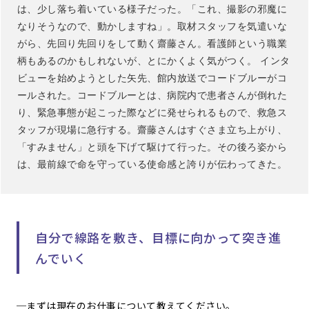
は、少し落ち着いている様子だった。「これ、撮影の邪魔に
なりそうなので、動かしますね」。取材スタッフを気遣いな
がら、先回り先回りをして動く齋藤さん。看護師という職業
柄もあるのかもしれないが、とにかくよく気がつく。 インタ
ビューを始めようとした矢先、館内放送でコードブルーがコ
ールされた。コードブルーとは、病院内で患者さんが倒れた
り、緊急事態が起こった際などに発せられるもので、救急ス
タッフが現場に急行する。齋藤さんはすぐさま立ち上がり、
「すみません」と頭を下げて駆けて行った。その後ろ姿から
は、最前線で命を守っている使命感と誇りが伝わってきた。
自分で線路を敷き、目標に向かって突き進
んでいく
─まずは現在のお仕事について教えてください。